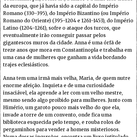
da europa, que já havia sido a capital do Império
Romano (330–395), do Império Bizantino (ou Império
Romano do Oriente) (395–1204 e 1261–1453), do Império
Latino (1204–1261), sofre o ataque dos turcos, que
eventualmente irão conseguir passar pelos
gigantescos muros da cidade. Anna é uma órfã de
treze anos que mora em Constantinopla e trabalha em
uma casa de mulheres que ganham a vida bordando
trajes eclesiásticos.
Anna tem uma irmã mais velha, Maria, de quem nutre
enorme afeição. Inquieta e de uma curiosidade
insaciável, ela aprende a ler com um velho mestre,
mesmo sendo algo proibido para mulheres. Junto com
Himério, um garoto pouco mais velho do que ela,
invade a torre de um convento, onde fica uma
biblioteca esquecida pelo tempo, e rouba rolos de
pergaminhos para vender a homens misteriosos.
Numa dessas incursões, encontra um livro intitulado