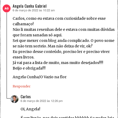
Angela Cunha Gabriel
6 de março de 2022 às 10:22 am
disse:
Carlos, como eu estava com curiosidade sobre esse
calhamaço!
Não li muitas resenhas dele e estava com muitas dúvidas
que foram sanadas só aqui.
Sei que mexer com blog anda complicado. O povo some
se não tem sorteio. Mas não deixa de vir, ok?
Eu preciso desse conteúdo, preciso ler e preciso viver
esses livros.
Já vai para a lista de muito, mas muito desejados!!!!
Beijo e obrigada!!!
Angela Cunha/O Vazio na flor
Responder
Carlos
6 de março de 2022 às 12:26 pm
disse:
Oi, Angela!
É um livrão, nos dois sentidos kkkkkk Se puder, leia,