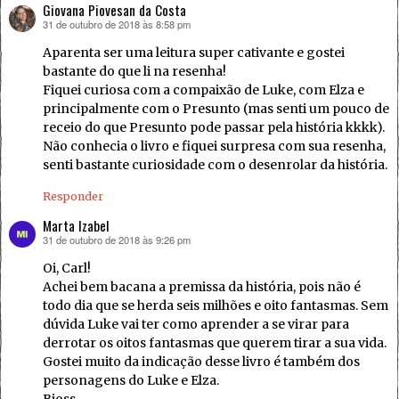
Giovana Piovesan da Costa
31 de outubro de 2018 às 8:58 pm
disse:
Aparenta ser uma leitura super cativante e gostei
bastante do que li na resenha!
Fiquei curiosa com a compaixão de Luke, com Elza e
principalmente com o Presunto (mas senti um pouco de
receio do que Presunto pode passar pela história kkkk).
Não conhecia o livro e fiquei surpresa com sua resenha,
senti bastante curiosidade com o desenrolar da história.
Responder
Marta Izabel
31 de outubro de 2018 às 9:26 pm
disse:
Oi, Carl!
Achei bem bacana a premissa da história, pois não é
todo dia que se herda seis milhões e oito fantasmas. Sem
dúvida Luke vai ter como aprender a se virar para
derrotar os oitos fantasmas que querem tirar a sua vida.
Gostei muito da indicação desse livro é também dos
personagens do Luke e Elza.
Bjoss