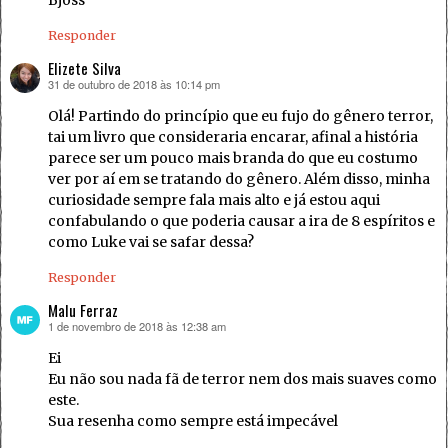
Responder
Elizete Silva
31 de outubro de 2018 às 10:14 pm
disse:
Olá! Partindo do princípio que eu fujo do gênero terror,
tai um livro que consideraria encarar, afinal a história
parece ser um pouco mais branda do que eu costumo
ver por aí em se tratando do gênero. Além disso, minha
curiosidade sempre fala mais alto e já estou aqui
confabulando o que poderia causar a ira de 8 espíritos e
como Luke vai se safar dessa?
Responder
Malu Ferraz
1 de novembro de 2018 às 12:38 am
disse:
Ei
Eu não sou nada fã de terror nem dos mais suaves como
este.
Sua resenha como sempre está impecável