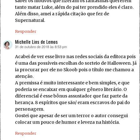
saber os motivos que fizeram os fantasmas quererem
tanto matar Luke, além do pai ter prendido eles é claro.
Além disso, amei a rápida citação que fez de
Supernatural.
Responder
Michelle Lins de Lemos
31 de outubro de 2018 às 8:53 pm
disse:
Acabei de ver esse livro nas redes sociais da editora pois
é uma das possíveis escolhas do sorteio de Halloween. Já
ia procurar por ele no Skoob pois o título me chamou a
atenção.
A premissa é muito interessante e bem simples, e que
poderia se encaixar em qualquer gênero literário. O
diferencial é esse bônus assustador que faz parte da
herança. 8 espíritos que são/ eram escravos do pai do
personagem.
Gostei que apesar de ser um terror o autor consegui
colocar um pouco de humor e leveza na história.
Responder