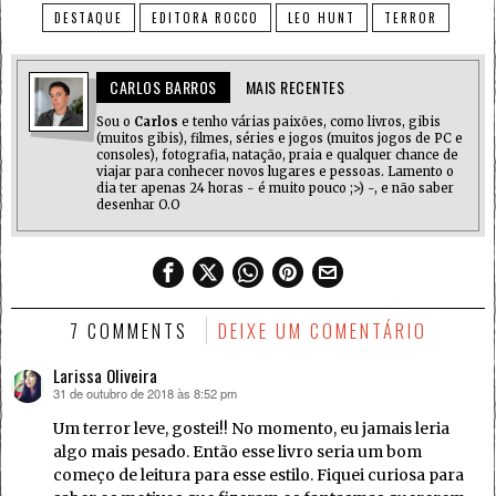
DESTAQUE
EDITORA ROCCO
LEO HUNT
TERROR
CARLOS BARROS
MAIS RECENTES
Sou o
Carlos
e tenho várias paixões, como livros, gibis
(muitos gibis), filmes, séries e jogos (muitos jogos de PC e
consoles), fotografia, natação, praia e qualquer chance de
viajar para conhecer novos lugares e pessoas. Lamento o
dia ter apenas 24 horas - é muito pouco ;>) -, e não saber
desenhar O.O
7 COMMENTS
DEIXE UM COMENTÁRIO
Larissa Oliveira
31 de outubro de 2018 às 8:52 pm
disse:
Um terror leve, gostei!! No momento, eu jamais leria
algo mais pesado. Então esse livro seria um bom
começo de leitura para esse estilo. Fiquei curiosa para