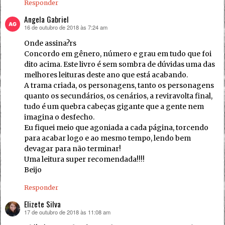
Responder
Angela Gabriel
16 de outubro de 2018 às 7:24 am
disse:
Onde assina?rs
Concordo em gênero, número e grau em tudo que foi
dito acima. Este livro é sem sombra de dúvidas uma das
melhores leituras deste ano que está acabando.
A trama criada, os personagens, tanto os personagens
quanto os secundários, os cenários, a reviravolta final,
tudo é um quebra cabeças gigante que a gente nem
imagina o desfecho.
Eu fiquei meio que agoniada a cada página, torcendo
para acabar logo e ao mesmo tempo, lendo bem
devagar para não terminar!
Uma leitura super recomendada!!!!
Beijo
Responder
Elizete Silva
17 de outubro de 2018 às 11:08 am
disse: