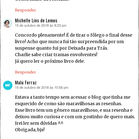
Responder
Michelle Lins de Lemos
15 de outubro de 2018 às 8:23 pm
disse:
Concordo plenamente! É de tirar o fôlego o final desse
livro! Acho que nunca fui tão surpreendida por um
suspense quanto fui por Deixada para Trás.
Charlie sabe criar tramas envolventes!
Já quero ler o próximo livro dele.
Responder
Malu Ferraz
15 de outubro de 2018 às 10:56 pm
disse:
Estava a tanto tempo sem acessar o blog que tinha me
esquecido de como são maravilhosas as resenhas.
Esse livro tem um gênero maravilhoso, e sua resenha e
deixou muito curiosa e com um gostinho de quero mais.
Irei ler sem dúvidas ^^
Obrigada, bjs!