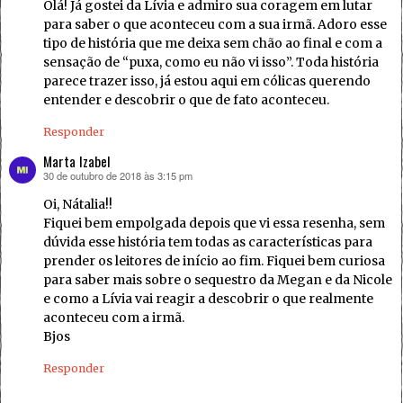
Olá! Já gostei da Lívia e admiro sua coragem em lutar
para saber o que aconteceu com a sua irmã. Adoro esse
tipo de história que me deixa sem chão ao final e com a
sensação de “puxa, como eu não vi isso”. Toda história
parece trazer isso, já estou aqui em cólicas querendo
entender e descobrir o que de fato aconteceu.
Responder
Marta Izabel
30 de outubro de 2018 às 3:15 pm
disse:
Oi, Nátalia!!
Fiquei bem empolgada depois que vi essa resenha, sem
dúvida esse história tem todas as características para
prender os leitores de início ao fim. Fiquei bem curiosa
para saber mais sobre o sequestro da Megan e da Nicole
e como a Lívia vai reagir a descobrir o que realmente
aconteceu com a irmã.
Bjos
Responder