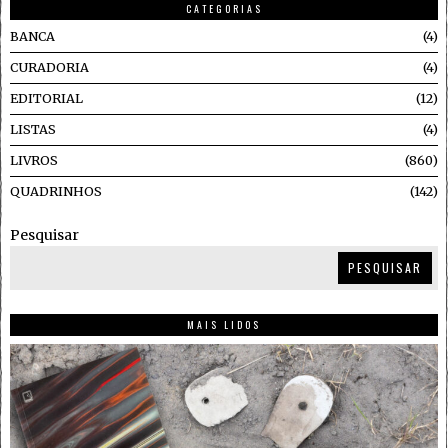
CATEGORIAS
BANCA
4
CURADORIA
4
EDITORIAL
12
LISTAS
4
LIVROS
860
QUADRINHOS
142
Pesquisar
PESQUISAR
MAIS LIDOS