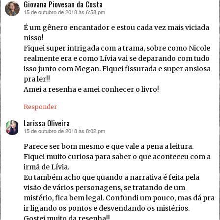
Giovana Piovesan da Costa
15 de outubro de 2018 às 6:58 pm
disse:
É um gênero encantador e estou cada vez mais viciada
nisso!
Fiquei super intrigada com a trama, sobre como Nicole
realmente era e como Lívia vai se deparando com tudo
isso junto com Megan. Fiquei fissurada e super ansiosa
pra ler!!
Amei a resenha e amei conhecer o livro!
Responder
Larissa Oliveira
15 de outubro de 2018 às 8:02 pm
disse:
Parece ser bom mesmo e que vale a pena a leitura.
Fiquei muito curiosa para saber o que aconteceu com a
irmã de Lívia.
Eu também acho que quando a narrativa é feita pela
visão de vários personagens, se tratando de um
mistério, fica bem legal. Confundi um pouco, mas dá pra
ir ligando os pontos e desvendando os mistérios.
Gostei muito da resenha!!