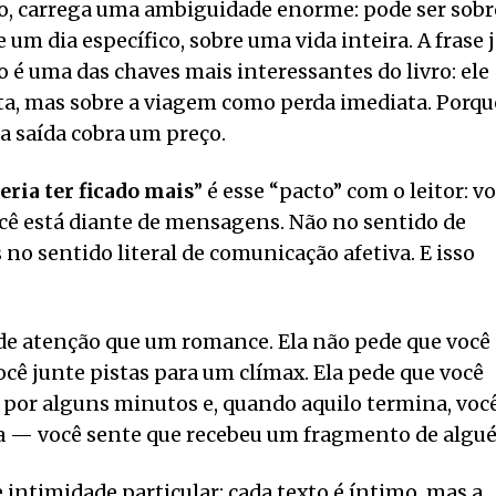
to, carrega uma ambiguidade enorme: pode ser sobr
um dia específico, sobre uma vida inteira. A frase 
o é uma das chaves mais interessantes do livro: ele
ta, mas sobre a viagem como perda imediata. Porqu
da saída cobra um preço.
eria ter ficado mais
” é esse “pacto” com o leitor: v
ocê está diante de mensagens. Não no sentido de
no sentido literal de comunicação afetiva. E isso
de atenção que um romance. Ela não pede que você
ê junte pistas para um clímax. Ela pede que você
por alguns minutos e, quando aquilo termina, voc
ia — você sente que recebeu um fragmento de algu
de intimidade particular: cada texto é íntimo, mas a