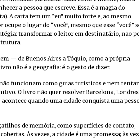
hecer a pessoa que escreve. Essa é a magia do
ita). A carta tem um “eu” muito forte e, ao mesmo
or ocupe o lugar do “você”, mesmo que esse “você” s
ratégia: transformar o leitor em destinatário, não p
trutura.
dem — de Buenos Aires a Tóquio, como a própria
vro não é a geografia: é o gesto de dizer.
s não funcionam como guias turísticos e nem tenta
itivo. O livro não quer resolver Barcelona, Londres
que acontece quando uma cidade conquista uma pess
gatilhos de memória, como superfícies de contato,
cobertas. Às vezes, a cidade é uma promessa; às vez