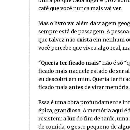
bruta porque cada lugar é provisório
café que você nunca mais vai ver.
Mas o livro vai além da viagem geog
sempre está de passagem. A pessoa 
que talvez não exista em nenhum outr
você percebe que viveu algo real, 
“
Queria ter ficado mais
” não é só “
ficado mais naquele estado de ser a
eu descobri em mim. Queria ter fica
ficado mais antes de virar memória.
Essa é uma obra profundamente in
épica, grandiosa. A memória aqui é fr
resistem: a luz do fim de tarde, uma
de comida, o gesto pequeno de alg