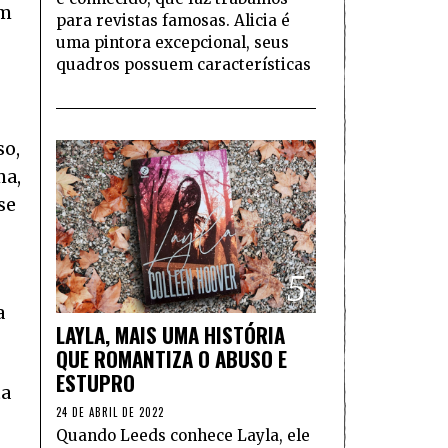
um
para revistas famosas. Alicia é
uma pintora excepcional, seus
quadros possuem características
so,
ma,
se
5
a
LAYLA, MAIS UMA HISTÓRIA
QUE ROMANTIZA O ABUSO E
ESTUPRO
ta
24 DE ABRIL DE 2022
Quando Leeds conhece Layla, ele