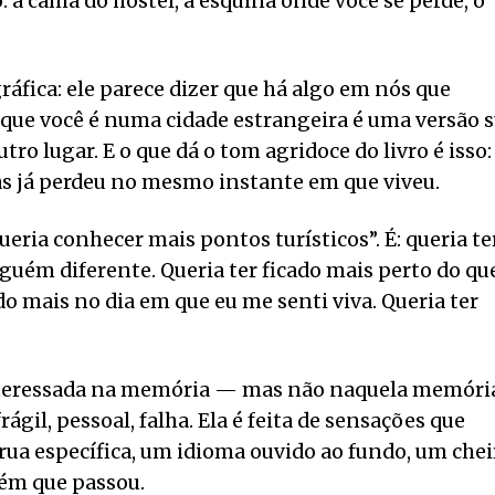
: a cama do hostel, a esquina onde você se perde, o
ráfica: ele parece dizer que há algo em nós que
que você é numa cidade estrangeira é uma versão 
o lugar. E o que dá o tom agridoce do livro é isso:
mas já perdeu no mesmo instante em que viveu.
queria conhecer mais pontos turísticos”. É: queria te
lguém diferente. Queria ter ficado mais perto do qu
do mais no dia em que eu me senti viva. Queria ter
teressada na memória — mas não naquela memóri
ágil, pessoal, falha. Ela é feita de sensações que
 rua específica, um idioma ouvido ao fundo, um chei
uém que passou.