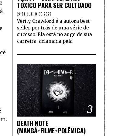
e
TÓXICO PARA SER CULTUADO
já
24 DE JULHO DE 2022
Verity Crawford é a autora best-
seller por trás de uma série de
e
sucesso. Ela está no auge de sua
carreira, aclamada pela
ocê
3
ê
ém.
DEATH NOTE
(MANGÁ+FILME+POLÊMICA)