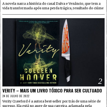
A novela narra a história do casal Dalva e Venâncio, que tem a
vida transformada após uma perda trágica, resultado do ciúme
2
VERITY – MAIS UM LIVRO TÓXICO PARA SER CULTUADO
24 DE JULHO DE 2022
Verity Crawford é a autora best-seller por trás de uma série de
sucesso. Ela está no auge de sua carreira, aclamada pela