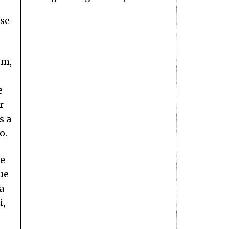
 se
em,
e
r
s a
o.
de
ue
a
i,