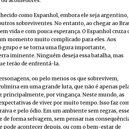
 ou acolhedores.
ecido como Espanhol, embora ele seja argentino,
utros sobreviventes. No entanto, ao chegar ao Bras
sem vida e com pouca esperança. O Espanhol cruza 
m momento muito complicado para eles. Aos
o grupo e se torna uma figura importante,
ra iminente. Ninguém deseja essa batalha, mas
ue terão de enfrentá-la.
 personagens, ou pelo menos os que sobrevivem,
culmina em uma grande luta, que não é apenas pel
z principalmente, por vingança. Neste mundo, as
xpectativas de viver por muito tempo. Isso faz co
aiva e pelo ódio. Em um ambiente sem regras, ess
ir de forma selvagem, sem pensar nas consequência
 pode acontecer depois, ou com o bem-estar de