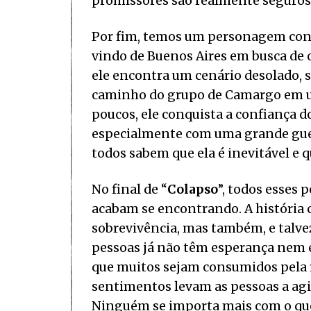
promissores são realmente seguros
Por fim, temos um personagem conh
vindo de Buenos Aires em busca de o
ele encontra um cenário desolado, 
caminho do grupo de Camargo em u
poucos, ele conquista a confiança d
especialmente com uma grande guer
todos sabem que ela é inevitável e q
No final de “
Colapso
”, todos esses
acabam se encontrando. A história 
sobrevivência, mas também, e talve
pessoas já não têm esperança nem e
que muitos sejam consumidos pela r
sentimentos levam as pessoas a ag
Ninguém se importa mais com o que