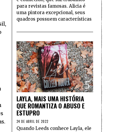
para revistas famosas. Alicia é
uma pintora excepcional, seus
quadros possuem características
il,
o
5
a
LAYLA, MAIS UMA HISTÓRIA
QUE ROMANTIZA O ABUSO E
m
ESTUPRO
es
s.
24 DE ABRIL DE 2022
Quando Leeds conhece Layla, ele