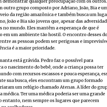
em demonstrar qualquer preocupação com os outros.
m outro grupo composto por Adriano, João, Bia e u
 veio da região amazônica e também busca um luga
ano, João e Bia são jovens que, apesar das adversidad
as no mundo. Eles mantêm a esperança de que é
mo em um ambiente tão hostil. O encontro desses do
entre as pessoas podem ser perigosas e imprevisív
ncia é a maior prioridade.
anta está grávida. Pedro faz o possível para
a o nascimento do bebê, onde a criança possa ter
undo com recursos escassos e pouca esperança, es
ante sua busca, eles encontram um grupo formado
riaram um refúgio chamado Atenas. A líder do gru
uma médica. Ter uma médica poderia ser uma grande
No entanto, nem sempre os lugares que parecem