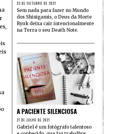
23 DE OUTUBRO DE 2021
ma
Sem nada para fazer no Mundo
dos Shinigamis, o Deus da Morte
r
Ryuk deixa cair intencionalmente
es,
na Terra o seu Death Note.
is
eis
sa
4
po
A PACIENTE SILENCIOSA
21 DE JULHO DE 2021
Gabriel é um fotógrafo talentoso
e conhecido, que faz trabalhos