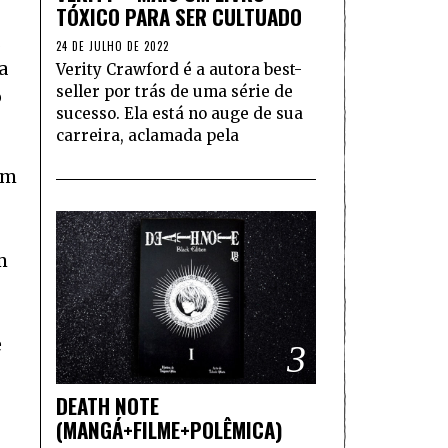
TÓXICO PARA SER CULTUADO
,
24 DE JULHO DE 2022
a
Verity Crawford é a autora best-
seller por trás de uma série de
o
sucesso. Ela está no auge de sua
carreira, aclamada pela
Um
m
e
3
DEATH NOTE
(MANGÁ+FILME+POLÊMICA)