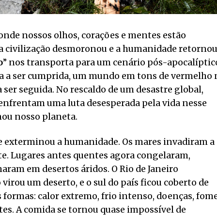
 onde nossos olhos, corações e mentes estão
a civilização desmoronou e a humanidade retornou
o
” nos transporta para um cenário pós-apocalíptic
efa a ser cumprida, um mundo em tons de vermelho 
i a ser seguida. No rescaldo de um desastre global,
enfrentam uma luta desesperada pela vida nesse
rnou nosso planeta.
se exterminou a humanidade. Os mares invadiram a
te. Lugares antes quentes agora congelaram,
aram em desertos áridos. O Rio de Janeiro
virou um deserto, e o sul do país ficou coberto de
 formas: calor extremo, frio intenso, doenças, fom
tes. A comida se tornou quase impossível de