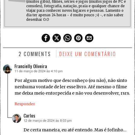
(muitos gibis), filmes, séries e jogos (muitos jogos de PC e
consoles), fotografia, natação, praia e qualquer chance de
viajar para conhecer novos lugares e pessoas. Lamento o
dia ter apenas 24 horas - é muito pouco ;>) -, e não saber
desenhar O.O
2 COMMENTS
DEIXE UM COMENTÁRIO
Francielly Oliveira
11 de março de 2024 às 4:10 pm
disse:
Por algum motivo que desconheço (ou não), não sinto
nenhuma vontade de ler esse livro. Até mesmo o filme
me deixa meio entorpecida e não vou desenvolver, rsrs.
Responder
Carlos
12 de março de 2024 às 8:03 pm
disse:
De certa maneira, eu até entendo. Mas é fofinho…