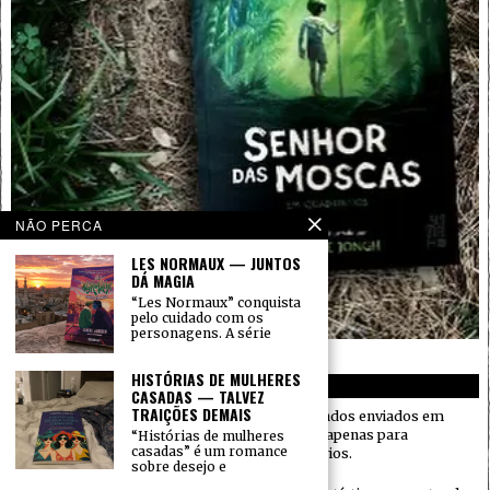
NÃO PERCA
LES NORMAUX — JUNTOS
DÁ MAGIA
“Les Normaux” conquista
pelo cuidado com os
personagens. A série
HISTÓRIAS DE MULHERES
PRIVACIDADE
CASADAS — TALVEZ
TRAIÇÕES DEMAIS
O Gramatura Alta respeita a sua privacidade. Dados enviados em
formulários (como nome e e-mail) são usados apenas para
“Histórias de mulheres
casadas” é um romance
responder mensagens e administrar comentários.
sobre desejo e