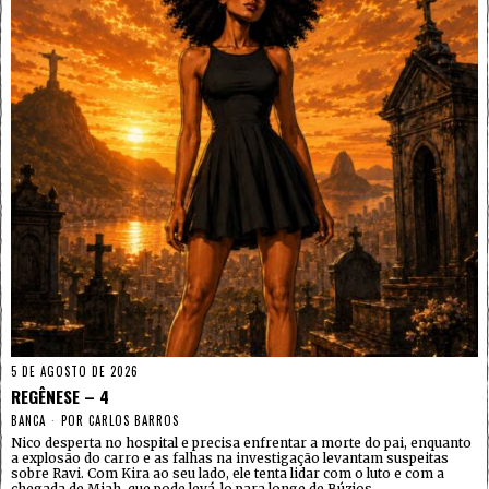
5 DE AGOSTO DE 2026
REGÊNESE – 4
BANCA
POR
CARLOS BARROS
Nico desperta no hospital e precisa enfrentar a morte do pai, enquanto
a explosão do carro e as falhas na investigação levantam suspeitas
sobre Ravi. Com Kira ao seu lado, ele tenta lidar com o luto e com a
chegada de Miah, que pode levá-lo para longe de Búzios.