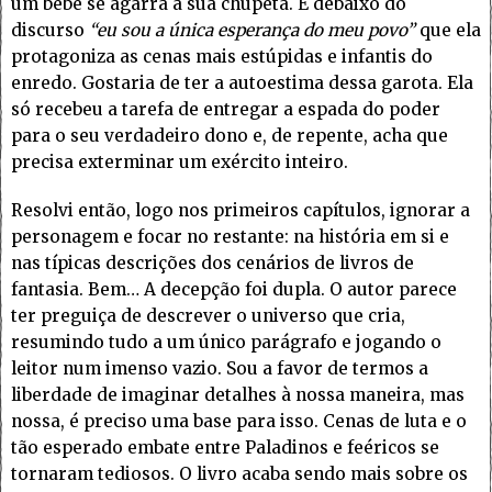
um bebê se agarra à sua chupeta. É debaixo do
discurso
“eu sou a única esperança do meu povo”
que ela
protagoniza as cenas mais estúpidas e infantis do
enredo. Gostaria de ter a autoestima dessa garota. Ela
só recebeu a tarefa de entregar a espada do poder
para o seu verdadeiro dono e, de repente, acha que
precisa exterminar um exército inteiro.
Resolvi então, logo nos primeiros capítulos, ignorar a
personagem e focar no restante: na história em si e
nas típicas descrições dos cenários de livros de
fantasia. Bem… A decepção foi dupla. O autor parece
ter preguiça de descrever o universo que cria,
resumindo tudo a um único parágrafo e jogando o
leitor num imenso vazio. Sou a favor de termos a
liberdade de imaginar detalhes à nossa maneira, mas
nossa, é preciso uma base para isso. Cenas de luta e o
tão esperado embate entre Paladinos e feéricos se
tornaram tediosos. O livro acaba sendo mais sobre os