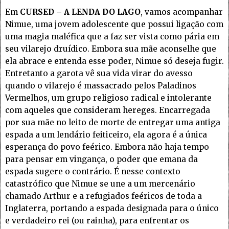
Em
CURSED – A LENDA DO LAGO
, vamos acompanhar
Nimue, uma jovem adolescente que possui ligação com
uma magia maléfica que a faz ser vista como pária em
seu vilarejo druídico. Embora sua mãe aconselhe que
ela abrace e entenda esse poder, Nimue só deseja fugir.
Entretanto a garota vê sua vida virar do avesso
quando o vilarejo é massacrado pelos Paladinos
Vermelhos, um grupo religioso radical e intolerante
com aqueles que consideram hereges. Encarregada
por sua mãe no leito de morte de entregar uma antiga
espada a um lendário feiticeiro, ela agora é a única
esperança do povo feérico. Embora não haja tempo
para pensar em vingança, o poder que emana da
espada sugere o contrário. É nesse contexto
catastrófico que Nimue se une a um mercenário
chamado Arthur e a refugiados feéricos de toda a
Inglaterra, portando a espada designada para o único
e verdadeiro rei (ou rainha), para enfrentar os