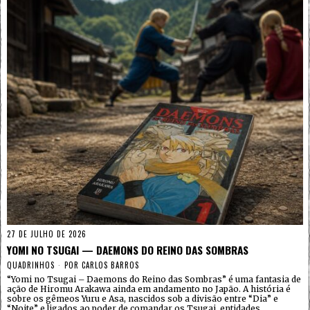
27 DE JULHO DE 2026
YOMI NO TSUGAI — DAEMONS DO REINO DAS SOMBRAS
QUADRINHOS
POR
CARLOS BARROS
“Yomi no Tsugai – Daemons do Reino das Sombras” é uma fantasia de
ação de Hiromu Arakawa ainda em andamento no Japão. A história é
sobre os gêmeos Yuru e Asa, nascidos sob a divisão entre “Dia” e
“Noite” e ligados ao poder de comandar os Tsugai, entidades