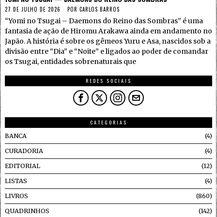
27 DE JULHO DE 2026
POR
CARLOS BARROS
“Yomi no Tsugai – Daemons do Reino das Sombras” é uma
fantasia de ação de Hiromu Arakawa ainda em andamento no
Japão. A história é sobre os gêmeos Yuru e Asa, nascidos sob a
divisão entre “Dia” e “Noite” e ligados ao poder de comandar
os Tsugai, entidades sobrenaturais que
REDES SOCIAIS
CATEGORIAS
BANCA
4
CURADORIA
4
EDITORIAL
12
LISTAS
4
LIVROS
860
QUADRINHOS
142