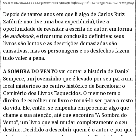
SSUCv3H4sIAAAAAAAACpRVyY7cIBC9R8o/tDinJbMZyC0fEOWS22gO2Ka7SWPTMngyo9H8e
Depois de tantos anos em que li algo de Carlos Ruiz
Zafón (e não tive uma boa experiência), tive a
oportunidade de revisitar a escrita do autor, em forma
de
audiobook
, e tirar uma conclusão definitiva: seus
livros são lentos e as descrições demasiadas são
cansativas, mas os personagens e os desfechos fazem
tudo valer a pena.
A SOMBRA DO VENTO
vai contar a história de Daniel
Sempere, um jovenzinho que é levado por seu pai a um
local misterioso no centro histórico de Barcelona: o
Cemitério dos Livros Esquecidos. O menino tem o
direito de escolher um livro e torná-lo seu para o resto
da vida. Ele, então, se empenha em procurar algo que
chame a sua atenção, até que encontra “A Sombra do
Vento”, um livro que vai mudar completamente o seu
destino. Decidido a descobrir quem é o autor e por que