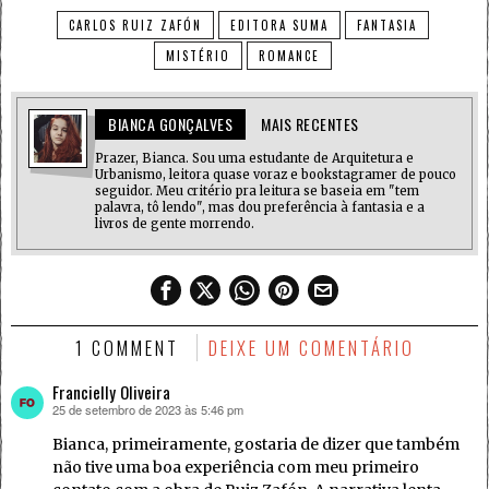
CARLOS RUIZ ZAFÓN
EDITORA SUMA
FANTASIA
MISTÉRIO
ROMANCE
BIANCA GONÇALVES
MAIS RECENTES
Prazer, Bianca. Sou uma estudante de Arquitetura e
Urbanismo, leitora quase voraz e bookstagramer de pouco
seguidor. Meu critério pra leitura se baseia em "tem
palavra, tô lendo", mas dou preferência à fantasia e a
livros de gente morrendo.
1 COMMENT
DEIXE UM COMENTÁRIO
Francielly Oliveira
25 de setembro de 2023 às 5:46 pm
disse:
Bianca, primeiramente, gostaria de dizer que também
não tive uma boa experiência com meu primeiro