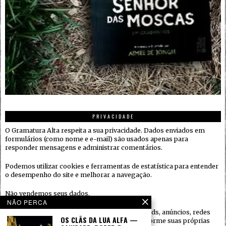
PRIVACIDADE
O Gramatura Alta respeita a sua privacidade. Dados enviados em
formulários (como nome e e-mail) são usados apenas para
responder mensagens e administrar comentários.
Podemos utilizar cookies e ferramentas de estatística para entender
o desempenho do site e melhorar a navegação.
Não vendemos seus dados.
NÃO PERCA
Quando houver serviços de terceiros (ex.: embeds, anúncios, redes
OS CLÃS DA LUA ALFA —
sociais), eles podem coletar informações conforme suas próprias