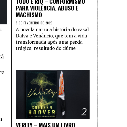
TUDO É RIO – CONFORMISMO
PARA VIOLÊNCIA, ABUSO E
MACHISMO
5 DE FEVEREIRO DE 2023
A novela narra a história do casal
n
Dalva e Venâncio, que tem a vida
transformada após uma perda
trágica, resultado do ciúme
tá
ca
2
m
VERITY – MAIS UM LIVRO