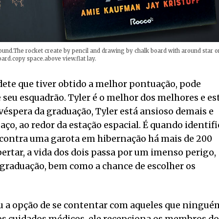
ound.The rocket create by pencil and drawing by chalk board with around star o
ard.copy space.above view.flat lay.
dete que tiver obtido a melhor pontuação, pode
 seu esquadrão. Tyler é o melhor dos melhores e es
véspera da graduação, Tyler está ansioso demais e
aço, ao redor da estação espacial. É quando identifi
ncontra uma garota em hibernação há mais de 200
ertar, a vida dos dois passa por um imenso perigo,
a graduação, bem como a chance de escolher os
tou a opção de se contentar com aqueles que ningué