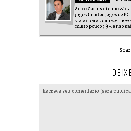
Sou o
Carlos
e tenho várias
jogos (muitos jogos de PC 
viajar para conhecer novo
muito pouco ;>) -, e não s
Shar
DEIX