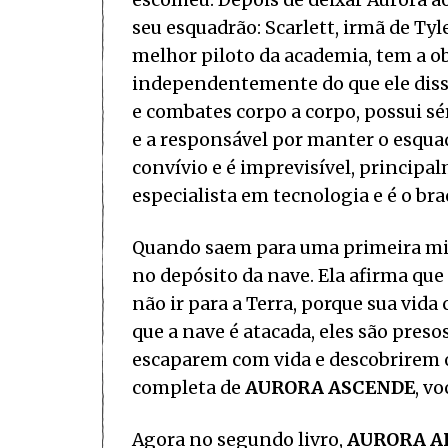
escolheu. Depois de deixar Aurora 
seu esquadrão: Scarlett, irmã de Tyl
melhor piloto da academia, tem a ob
independentemente do que ele disser 
e combates corpo a corpo, possui sér
e a responsável por manter o esqua
convívio e é imprevisível, principa
especialista em tecnologia e é o braç
Quando saem para uma primeira mis
no depósito da nave. Ela afirma que
não ir para a Terra, porque sua vida
que a nave é atacada, eles são pres
escaparem com vida e descobrirem o
completa de
AURORA ASCENDE
, v
Agora no segundo livro,
AURORA A