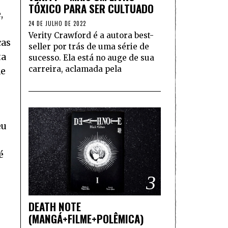
TÓXICO PARA SER CULTUADO
,
24 DE JULHO DE 2022
Verity Crawford é a autora best-
cas
seller por trás de uma série de
ta
sucesso. Ela está no auge de sua
carreira, aclamada pela
de
eu
é
3
DEATH NOTE
(MANGÁ+FILME+POLÊMICA)