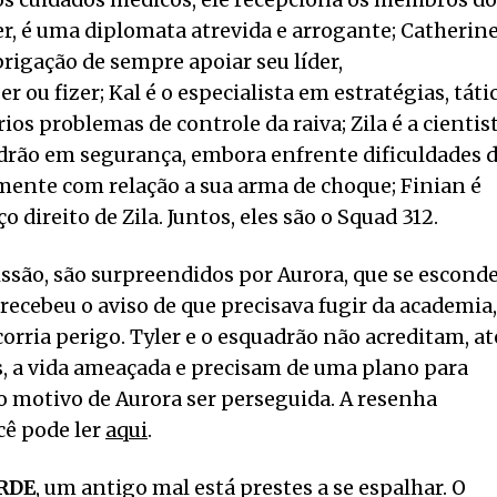
aos cuidados médicos, ele recepciona os membros do
er, é uma diplomata atrevida e arrogante; Catherine
rigação de sempre apoiar seu líder,
ou fizer; Kal é o especialista em estratégias, táti
ios problemas de controle da raiva; Zila é a cientis
drão em segurança, embora enfrente dificuldades 
lmente com relação a sua arma de choque; Finian é
o direito de Zila. Juntos, eles são o Squad 312.
são, são surpreendidos por Aurora, que se escond
 recebeu o aviso de que precisava fugir da academia,
 corria perigo. Tyler e o esquadrão não acreditam, at
os, a vida ameaçada e precisam de uma plano para
 motivo de Aurora ser perseguida. A resenha
ocê pode ler
aqui
.
RDE
, um antigo mal está prestes a se espalhar. O