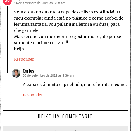
14 de setembro de 2021 às 6:58 am
disse:
Sem contar o quanto a capa desse livro está linda!!!O
meu exemplar ainda está no plástico e como acabei de
ler uma fantasia, vou pular uma leitura ou duas, para
chegar nele.
Mas sei que vou me divertir e gostar muito, até por ser
somente o primeiro livro!!!
beijo
Responder
Carlos
30 de setembro de 2021 às 9:36 am
disse:
A capa está muito caprichada, muito bonita mesmo.
Responder
DEIXE UM COMENTÁRIO