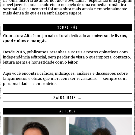
Li “Uma história de amor no Ano-Novo Lunar” esperando uma graphic
novel juvenil apoiada sobretudo no apelo de uma comédia romântica
sazonal. O que encontrei foi uma obra mais ampla e emocionalmente
mais densa do que essa embalagem sugere.
SOBRE NÓS
Gramatura Alta é um jornal cultural dedicado ao universo de
livros,
quadrinhos e mangás
.
Desde
2015
, publicamos resenhas autorais e textos opinativos com
independência editorial, sem perder de vista o que importa: contexto,
leitura atenta e honestidade com o leitor.
Aqui você encontra críticas, indicações, análises e discussões sobre
lançamentos e obras que merecem ser revisitadas — sempre com
personalidade e sem rodeios.
SAIBA MAIS →
AUTORES