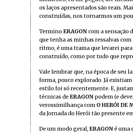
os laços apresentados são reais. Mai
construídas, nos tornarmos um pou
Termino
ERAGON
com a sensação d
que tenha as minhas ressalvas com a
ritmo, é uma trama que levarei par
construído, como por tudo que repr
Vale lembrar que, na época de seu l
forma, pouco explorado. Já existiam 
estilo foi só recentemente. E, just
técnicas de
ERAGON
podem (e devem
verossimilhança com
O HERÓI DE 
da Jornada do Herói tão presente e
De um modo geral,
ERAGON
é uma d