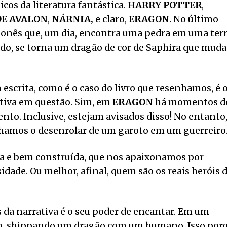
icos da literatura fantástica.
HARRY
POTTER
,
DE AVALON
,
NÁRNIA
,
e claro,
ERAGON
. No último
ponês que, um dia, encontra uma pedra em uma ter
ado, se torna um dragão de cor de Saphira que muda
escrita, como é o caso do livro que resenhamos, é 
ativa em questão. Sim, em
ERAGON
há momentos d
nto. Inclusive, estejam avisados disso! No entanto
amos o desenrolar de um garoto em um guerreiro
ada e bem construída, que nos apaixonamos por
ade. Ou melhor, afinal, quem são os reais heróis 
 da narrativa é o seu poder de encantar. Em um
, shippando um dragão com um humano. Isso por