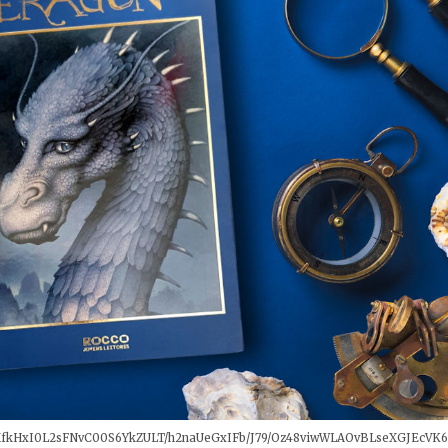
kHxI0L2sFNvC00S6YkZULT/h2naUeGxIFb/J79/Oz48viwWLAOvBLseXGJEcVK6