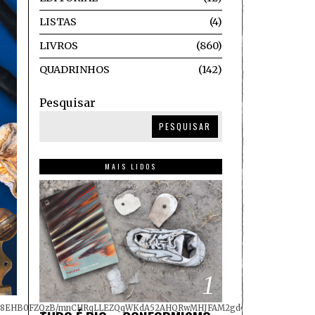
LISTAS
4
LIVROS
860
QUADRINHOS
142
Pesquisar
PESQUISAR
MAIS LIDOS
1
8EHB0FZQzB/mnCHRqLLEZQqWKdA52AHQRwMHJFAM2gd4etIMh8gDB59bDZBAgLu