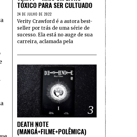
TÓXICO PARA SER CULTUADO
24 DE JULHO DE 2022
ra
Verity Crawford é a autora best-
seller por trás de uma série de
sucesso. Ela está no auge de sua
carreira, aclamada pela
o
e
,
.
da
3
DEATH NOTE
(MANGÁ+FILME+POLÊMICA)
que