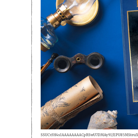
SSUCv3H4sIAAAAAAAACpRSwU7DMAy9I/EPU85MSteuXf