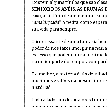
Existem alguns títulos que são cláss
SENHOR DOS ANÉIS
,
AS BRUMAS 
caso, a história de um menino cam
“
amaldiçoada
“. A pedra, como esper
sua vida para sempre.
O interessante de uma fantasia bem 
poder de nos fazer imergir na narr
excesso que podem tornar o ritmo le
na maior parte do tempo, acompanh
E o melhor, a história é tão detalh
mocinhos e vilões na mesma intensid
história?
Lado a lado, um dos maiores trunfos
momento, eu me peguei, até mesmo