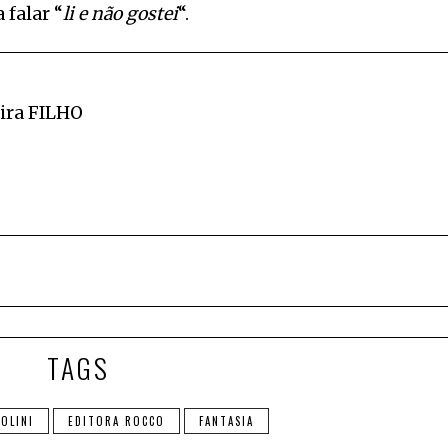
 falar “
li e não gostei
“.
ira FILHO
TAGS
OLINI
EDITORA ROCCO
FANTASIA