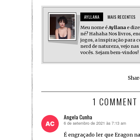
AYLLANA
MAIS RECENTES
Meu nome é
Ayllana
e dize
né? Hahaha Nos livros, enc
jogos, a inspiração para
nerd de natureza, vejo n
vocês. Sejam bem-vindos!
Shar
1 COMMENT
Angela Cunha
6 de setembro de 2021 às 7:13 am
disse:
É engraçado ler que Eragon na