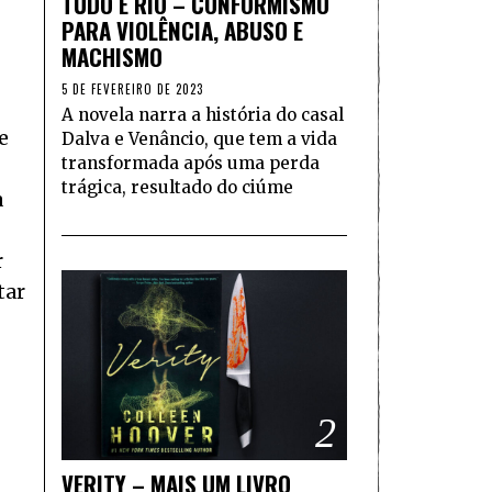
TUDO É RIO – CONFORMISMO
PARA VIOLÊNCIA, ABUSO E
MACHISMO
5 DE FEVEREIRO DE 2023
A novela narra a história do casal
e
Dalva e Venâncio, que tem a vida
transformada após uma perda
trágica, resultado do ciúme
a
r
tar
2
VERITY – MAIS UM LIVRO