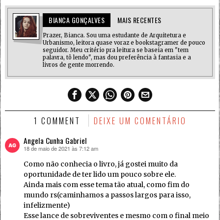
BIANCA GONÇALVES
MAIS RECENTES
Prazer, Bianca. Sou uma estudante de Arquitetura e
Urbanismo, leitora quase voraz e bookstagramer de pouco
seguidor. Meu critério pra leitura se baseia em "tem
palavra, tô lendo", mas dou preferência à fantasia e a
livros de gente morrendo.
1 COMMENT
DEIXE UM COMENTÁRIO
Angela Cunha Gabriel
18 de maio de 2021 às 7:12 am
disse:
Como não conhecia o livro, já gostei muito da
oportunidade de ter lido um pouco sobre ele.
Ainda mais com esse tema tão atual, como fim do
mundo rs(caminhamos a passos largos para isso,
infelizmente)
Esse lance de sobreviventes e mesmo com o final meio