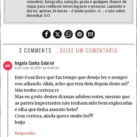
consoles), fotografia, natação, praia e qualquer chance de
viajar para conhecer novos lugares e pessoas. Lamento o
dia ter apenas 24 horas - é muito pouco ;>) -, e não saber
desenhar O.O
3 COMMENTS
DEIXE UM COMENTÁRIO
Angela Cunha Gabriel
3 de maio de 2021 às 6:49 am
disse:
Este é um livro que faz tempo que desejo ler e sempre
vou adiando. Aliás, acho que tem dois depois deste né?
Não tenho certeza rs
Mas eu gosto destes dramas adolescentes, mesmo que
as partes importantes não tenham sido bem exploradas
e olha que tinha assunto hein?
Com certeza, ainda quero muito ler!!!
beijo
Responder