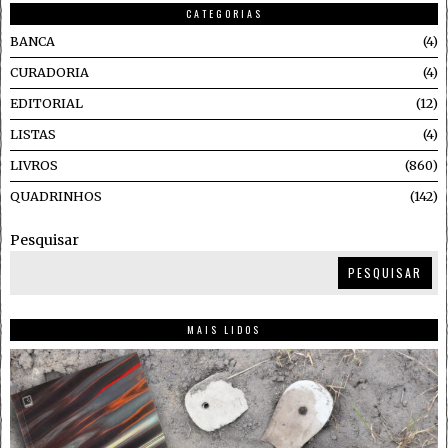
CATEGORIAS
BANCA
4
CURADORIA
4
EDITORIAL
12
LISTAS
4
LIVROS
860
QUADRINHOS
142
Pesquisar
PESQUISAR
MAIS LIDOS