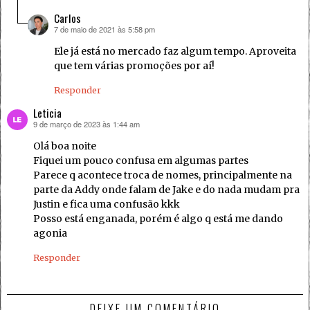
Carlos
7 de maio de 2021 às 5:58 pm
disse:
Ele já está no mercado faz algum tempo. Aproveita
que tem várias promoções por aí!
Responder
Leticia
9 de março de 2023 às 1:44 am
disse:
Olá boa noite
Fiquei um pouco confusa em algumas partes
Parece q acontece troca de nomes, principalmente na
parte da Addy onde falam de Jake e do nada mudam pra
Justin e fica uma confusão kkk
Posso está enganada, porém é algo q está me dando
agonia
Responder
DEIXE UM COMENTÁRIO