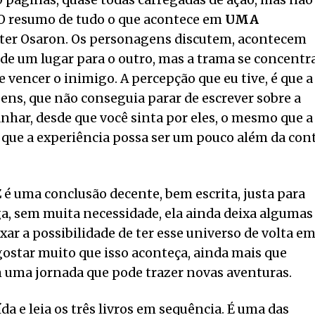
 páginas, quase todas carregadas de ação, mas não
o. O resumo de tudo o que acontece em
UMA
eter Osaron. Os personagens discutem, acontecem
 de um lugar para o outro, mas a trama se concentr
vencer o inimigo. A percepção que eu tive, é que a
ens, que não conseguia parar de escrever sobre a
nhar, desde que você sinta por eles, o mesmo que a
o que a experiência possa ser um pouco além da con
Z
é uma conclusão decente, bem escrita, justa para
, sem muita necessidade, ela ainda deixa algumas
xar a possibilidade de ter esse universo de volta e
star muito que isso aconteça, ainda mais que
uma jornada que pode trazer novas aventuras.
ída e leia os três livros em sequência. É uma das