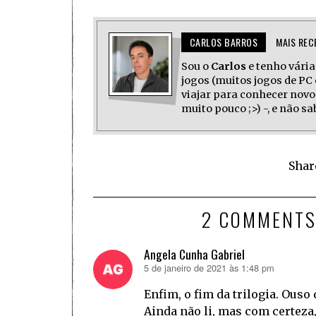
CARLOS BARROS
MAIS REC
Sou o
Carlos
e tenho várias
jogos (muitos jogos de PC 
viajar para conhecer novo
muito pouco ;>) -, e não s
Shar
2 COMMENT
Angela Cunha Gabriel
5 de janeiro de 2021 às 1:48 pm
disse:
Enfim, o fim da trilogia. Ous
Ainda não li, mas com certeza,