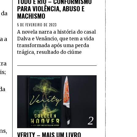
TUDO É RIO – CONFORMISMO
PARA VIOLÊNCIA, ABUSO E
 da
MACHISMO
5 DE FEVEREIRO DE 2023
A novela narra a história do casal
Dalva e Venâncio, que tem a vida
a a
transformada após uma perda
trágica, resultado do ciúme
tra
is;
da
2
ns,
VERITY – MAIS UM LIVRO