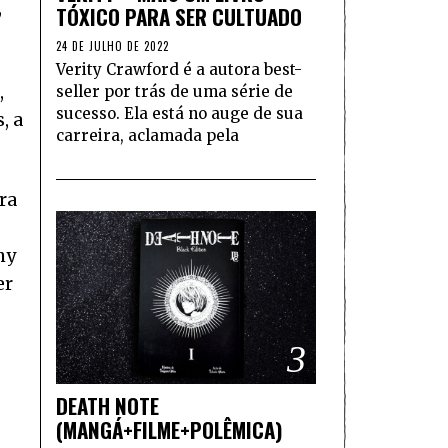
,
TÓXICO PARA SER CULTUADO
24 DE JULHO DE 2022
Verity Crawford é a autora best-
,
seller por trás de uma série de
sucesso. Ela está no auge de sua
, a
carreira, aclamada pela
ra
hy
er
3
DEATH NOTE
(MANGÁ+FILME+POLÊMICA)