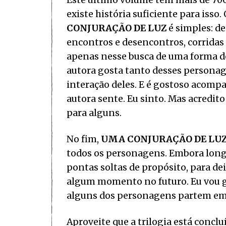
Este último volume tem mais de 700
existe história suficiente para iss
CONJURAÇÃO DE LUZ
é simples: d
encontros e desencontros, corridas
apenas nesse busca de uma forma de 
autora gosta tanto desses personag
interação deles. E é gostoso acompa
autora sente. Eu sinto. Mas acredit
para alguns.
No fim,
UMA CONJURAÇÃO DE LU
todos os personagens. Embora longa
pontas soltas de propósito, para dei
algum momento no futuro. Eu vou go
alguns dos personagens partem em 
Aproveite que a trilogia está conclu