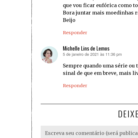
que vou ficar eufórica como to
Bora juntar mais moedinhas r
Beijo
Responder
Michelle Lins de Lemos
5 de janeiro de 2021 às 11:36 pm
disse:
Sempre quando uma série ou t
sinal de que em breve, mais li
Responder
DEIX