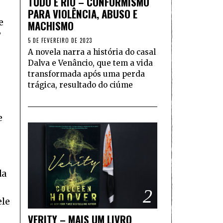
TUDO É RIO – CONFORMISMO
PARA VIOLÊNCIA, ABUSO E
e
MACHISMO
?
5 DE FEVEREIRO DE 2023
A novela narra a história do casal
Dalva e Venâncio, que tem a vida
transformada após uma perda
trágica, resultado do ciúme
e
da
2
ele
VERITY – MAIS UM LIVRO