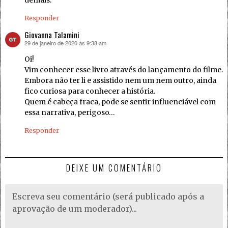
demais.
Responder
Giovanna Talamini
29 de janeiro de 2020 às 9:38 am
disse:
Oi!
Vim conhecer esse livro através do lançamento do filme.
Embora não ter li e assistido nem um nem outro, ainda
fico curiosa para conhecer a história.
Quem é cabeça fraca, pode se sentir influenciável com
essa narrativa, perigoso…
Responder
DEIXE UM COMENTÁRIO