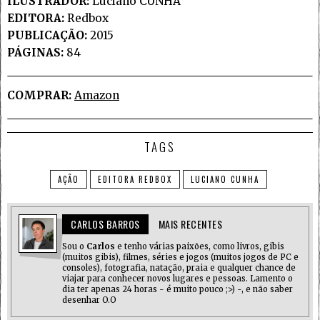
ILUSTRADOR:
Luciano CUNHA
EDITORA:
Redbox
PUBLICAÇÃO:
2015
PÁGINAS:
84
COMPRAR:
Amazon
TAGS
AÇÃO
EDITORA REDBOX
LUCIANO CUNHA
CARLOS BARROS
MAIS RECENTES
Sou o
Carlos
e tenho várias paixões, como livros, gibis
(muitos gibis), filmes, séries e jogos (muitos jogos de PC e
consoles), fotografia, natação, praia e qualquer chance de
viajar para conhecer novos lugares e pessoas. Lamento o
dia ter apenas 24 horas - é muito pouco ;>) -, e não saber
desenhar O.O