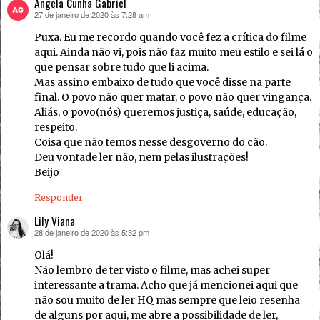
Angela Cunha Gabriel
27 de janeiro de 2020 às 7:28 am
disse:
Puxa. Eu me recordo quando você fez a crítica do filme
aqui. Ainda não vi, pois não faz muito meu estilo e sei lá o
que pensar sobre tudo que li acima.
Mas assino embaixo de tudo que você disse na parte
final. O povo não quer matar, o povo não quer vingança.
Aliás, o povo(nós) queremos justiça, saúde, educação,
respeito.
Coisa que não temos nesse desgoverno do cão.
Deu vontade ler não, nem pelas ilustrações!
Beijo
Responder
Lily Viana
28 de janeiro de 2020 às 5:32 pm
disse:
Olá!
Não lembro de ter visto o filme, mas achei super
interessante a trama. Acho que já mencionei aqui que
não sou muito de ler HQ mas sempre que leio resenha
de alguns por aqui, me abre a possibilidade de ler,