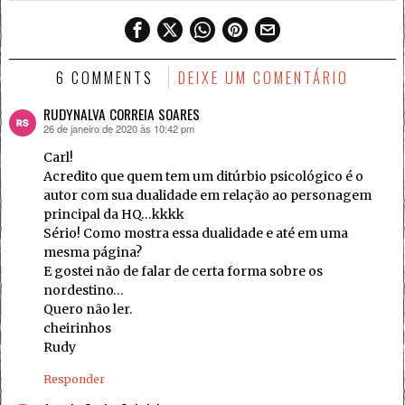
6 COMMENTS
DEIXE UM COMENTÁRIO
RUDYNALVA CORREIA SOARES
26 de janeiro de 2020 às 10:42 pm
disse:
Carl!
Acredito que quem tem um ditúrbio psicológico é o
autor com sua dualidade em relação ao personagem
principal da HQ…kkkk
Sério! Como mostra essa dualidade e até em uma
mesma página?
E gostei não de falar de certa forma sobre os
nordestino…
Quero não ler.
cheirinhos
Rudy
Responder