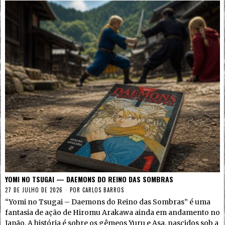
YOMI NO TSUGAI — DAEMONS DO REINO DAS SOMBRAS
27 DE JULHO DE 2026
POR
CARLOS BARROS
“Yomi no Tsugai – Daemons do Reino das Sombras” é uma
fantasia de ação de Hiromu Arakawa ainda em andamento no
Japão. A história é sobre os gêmeos Yuru e Asa, nascidos sob a