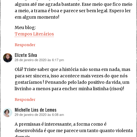
alguns até me agrada bastante. Esse meio que fico meio
a meio, a trama é boa e parece ser bem legal. Espero ler
em algum momento!
Meu blog:
Tempos Literários
Responder
Elizete Silva
28 de janeiro de 2020 às 6:17 pm
disse:
Olá! Triste saber que a história não soma em nada, mas
para ser sincera, isso acontece mais vezes do que nós
gostaríamos ! Pensando pelo lado positivo da vida, um
livrinho a menos para encher minha listinha (risos)!
Responder
Michelle Lins de Lemos
29 de janeiro de 2020 às 6:08 am
disse:
A premissas é interessante, a forma como é
desenvolvida é que me parece um tanto quanto violenta