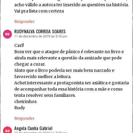
acho válido a autora ter inserido as questões na história.
Vai pra lista com certeza
Responder
RUDYNALVA CORREIA SOARES
11 de dezembro de 2019 às 9:16 pm
disse:
Carl!
Bom ver que o ataque de pânico é relevante no livro e
ainda mais relevante a questão da amizade que pode
chegar a curar.
Sinto que o livro poderia ser mais bem narrado e
favorecido melhor a leitura.
Achei interessante a protagonista ser asiática e gostaria
de acompanhar toda essa história com a mãe e como
tenta resolver seus familiares.
cheirinhos
Rudy
Responder
Angela Cunha Gabriel
12 de dezembro de 2019 às 7:18 am