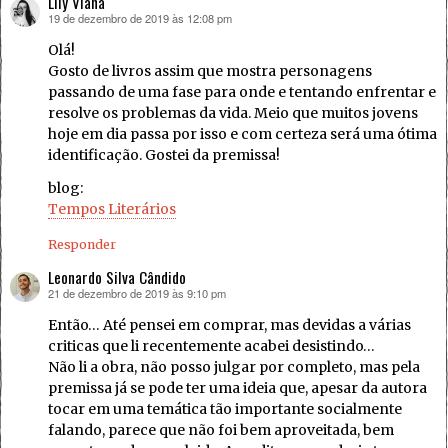
Lily Viana
19 de dezembro de 2019 às 12:08 pm
disse:
Olá!
Gosto de livros assim que mostra personagens
passando de uma fase para onde e tentando enfrentar e
resolve os problemas da vida. Meio que muitos jovens
hoje em dia passa por isso e com certeza será uma ótima
identificação. Gostei da premissa!
blog:
Tempos Literários
Responder
Leonardo Silva Cândido
21 de dezembro de 2019 às 9:10 pm
disse:
Então… Até pensei em comprar, mas devidas a várias
criticas que li recentemente acabei desistindo…
Não li a obra, não posso julgar por completo, mas pela
premissa já se pode ter uma ideia que, apesar da autora
tocar em uma temática tão importante socialmente
falando, parece que não foi bem aproveitada, bem