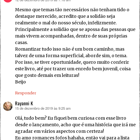
disse:
Mesmo que temas tão necessários não tenham tido o
destaque merecido, acredito que a solidão seja
realmente o mal do nosso século, infelizmente.
Principalmente a solidão que se apossa das pessoas que
mais vivem acompanhadas, dentro de suas próprias
casas.
Romantizar tudo isso não é um bom caminho, mas
talvez de uma forma superficial, aborde sim, o tema.
Por isso, se tiver oportunidade, quero muito conferir
este livro, até por trazer um enredo bem juvenil, coisa
que gosto demais em leituras!
Beijo
Responder
Rayanni K
15 de dezembro de 2019 às 9:25 am
disse:
Olá, tudo bem? Eu fiquei bem curiosa com esse livro
desde o lançamento, acho que é uma história que irá me
agradar em vários aspectos com certeza!
Eu amo romances fofos hahaha, então vai para a lista