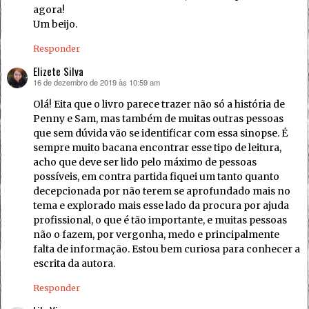
agora!
Um beijo.
Responder
Elizete Silva
16 de dezembro de 2019 às 10:59 am
disse:
Olá! Eita que o livro parece trazer não só a história de
Penny e Sam, mas também de muitas outras pessoas
que sem dúvida vão se identificar com essa sinopse. É
sempre muito bacana encontrar esse tipo de leitura,
acho que deve ser lido pelo máximo de pessoas
possíveis, em contra partida fiquei um tanto quanto
decepcionada por não terem se aprofundado mais no
tema e explorado mais esse lado da procura por ajuda
profissional, o que é tão importante, e muitas pessoas
não o fazem, por vergonha, medo e principalmente
falta de informação. Estou bem curiosa para conhecer a
escrita da autora.
Responder