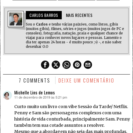
CARLOS BARROS
MAIS RECENTES
Sou o
Carlos
e tenho várias paixões, como livros, gibis
(muitos gibis), filmes, séries e jogos (muitos jogos de PC e
consoles), fotografia, natação, praia e qualquer chance de
viajar para conhecer novos lugares e pessoas. Lamento o
dia ter apenas 24 horas - é muito pouco ;>) -, e não saber
desenhar O.O
7 COMMENTS
DEIXE UM COMENTÁRIO
Michelle Lins de Lemos
11 de dezembro de 2019 às 5:21 pm
disse:
Curto muito um livro com vibe Sessão da Tarde/ Netflix.
Penny e Sam são personagens complexos com uma
história de vida conturbada, principalmente Sam. Penny
também tem sua cotade assuntos a resolver.
Mesmo que a abordagem não seja das mais profundas,