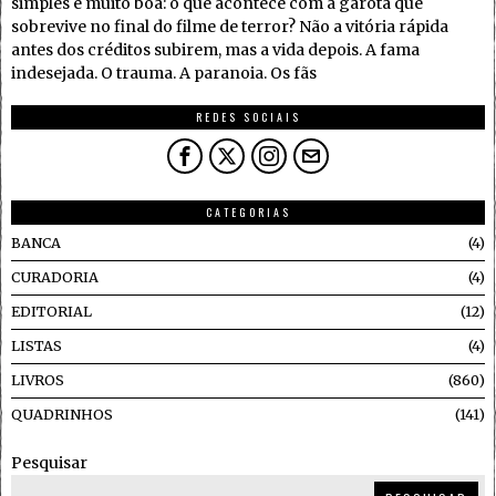
simples e muito boa: o que acontece com a garota que
sobrevive no final do filme de terror? Não a vitória rápida
antes dos créditos subirem, mas a vida depois. A fama
indesejada. O trauma. A paranoia. Os fãs
REDES SOCIAIS
CATEGORIAS
BANCA
4
CURADORIA
4
EDITORIAL
12
LISTAS
4
LIVROS
860
QUADRINHOS
141
Pesquisar