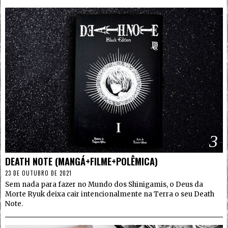
3
DEATH NOTE (MANGÁ+FILME+POLÊMICA)
23 DE OUTUBRO DE 2021
Sem nada para fazer no Mundo dos Shinigamis, o Deus da
Morte Ryuk deixa cair intencionalmente na Terra o seu Death
Note.