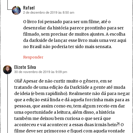
Rafael
2 de dezembro de 2019 às 8:50 am
disse:
O livro foi pensado para ser um filme, até o
desenrolar da história parece prontinho para ser
filmado, sem precisar de muitos ajustes. A escolha
da darkside de lançar esse livro mais uma vez aqui
no Brasil não poderia ter sido mais sensata.
Responder
Elizete Silva
30 de novembro de 2019 às 9:09 pm
disse:
Olá! Apesar de não curtir muito o gênero, em se
tratando de uma edição da DarkSide a gente até muda
de ideia (e bem rapidinho). Realmente não dá para negar
que a edição está linda e dá aquela forcinha mais para as
pessoas, que assim como eu, tem algum receio em dar
uma oportunidade a leitura, além disso, a história
também me deixou bem curiosa o que será que
aconteceu e vai acontecer a essas duas irmãs hein?! O
filme deve ser primoroso e fiquei com aquela vontade