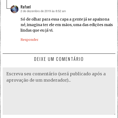
Rafael
2 de dezembro de 2019 às 8:52 am
disse:
Só de olhar para essa capa a gente já se apaixona
né, imagina ter ele em mãos, uma das edições mais
lindas que eu já vi.
Responder
DEIXE UM COMENTÁRIO