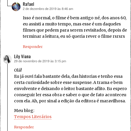
Rafael
2 de dezembro de 2019 às 8:46 am
disse:
Isso é normal, o filme é bem antigo né, dos anos 60,
eu assisti a muito tempo, mas esse é um daqueles
filmes que pedem para serem revisitados, depois de
terminar a leitura, eu só queria rever o filme rsrsrs
Responder
Lily Viana
29 de novembro de 2019 às 3:15 pm
disse:
Olá!
Eu já ouvi fala bastante dela, das historias e tenho essa
certa curiosidade sobre esse suspense. A trama e bem
envolvente e deixando o leitor bastante aflito. Eu espero
conseguir ler essa obra e saber o que de fato aconteceu
com ela. Ah, por sinal a edição da editora é maravilhosa.
Meu blog:
Tempos Literários
Responder