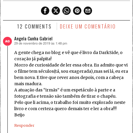
12 COMMENTS
DEIXE UM COMENTÁRIO
Angela Cunha Gabriel
29 de novembro de 2019 às 1:48 pm
disse:
A gente chega no blog e vê que é livro da DarkSide, o
coração já palpita!
Morro de curiosidade de ler essa obra. Eu admito que vi
o filme tem séculos(tá, sou exagerada),mas sei lá, eu era
bem nova. E tive que rever anos depois, com a cabeça
mais madura.
A atuação das “irmãs” é um espetáculo à parte e a
fotografia e tensão são também de tirar o chapéu.
Pelo que li acima, o trabalho foi muito explorado neste
livro e com certeza quero demais ter e ler a obra!!!
Beijo
Responder