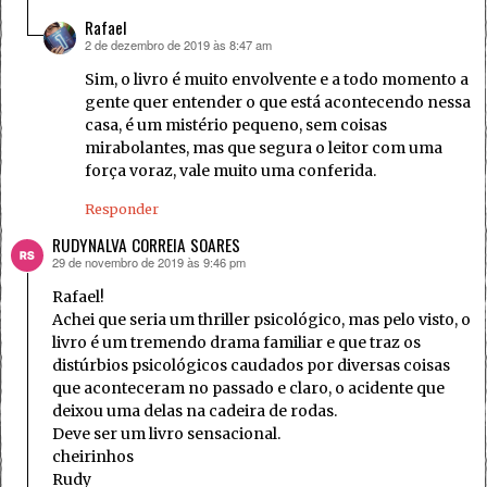
Rafael
2 de dezembro de 2019 às 8:47 am
disse:
Sim, o livro é muito envolvente e a todo momento a
gente quer entender o que está acontecendo nessa
casa, é um mistério pequeno, sem coisas
mirabolantes, mas que segura o leitor com uma
força voraz, vale muito uma conferida.
Responder
RUDYNALVA CORREIA SOARES
29 de novembro de 2019 às 9:46 pm
disse:
Rafael!
Achei que seria um thriller psicológico, mas pelo visto, o
livro é um tremendo drama familiar e que traz os
distúrbios psicológicos caudados por diversas coisas
que aconteceram no passado e claro, o acidente que
deixou uma delas na cadeira de rodas.
Deve ser um livro sensacional.
cheirinhos
Rudy