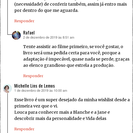
(necessidade) de conferir também, assim já entro mais
por dentro do que me aguarda.
Responder
Rafael
2 de dezembro de 2019 às 8:51 am
disse:
Tente assistir ao filme primeiro, se você gostar, o
livro será uma pedida certa para você, porque a
adaptação é impecável, quase nada se perde, graças
ao elenco grandioso que estrela a produção.
Responder
Michelle Lins de Lemos
1 de dezembro de 2019 às 10:00 am
disse:
Esse livro é um super desejado da minha wishlist desde a
primeira vez que o vi.
Louca para conhecer mais a Blanche e a Jane e
descobrir mais da personalidade e Vida delas
Responder