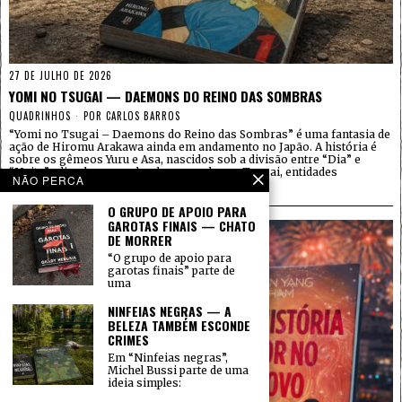
27 DE JULHO DE 2026
YOMI NO TSUGAI — DAEMONS DO REINO DAS SOMBRAS
QUADRINHOS
POR
CARLOS BARROS
“Yomi no Tsugai – Daemons do Reino das Sombras” é uma fantasia de
ação de Hiromu Arakawa ainda em andamento no Japão. A história é
sobre os gêmeos Yuru e Asa, nascidos sob a divisão entre “Dia” e
“Noite” e ligados ao poder de comandar os Tsugai, entidades
NÃO PERCA
sobrenaturais que
O GRUPO DE APOIO PARA
GAROTAS FINAIS — CHATO
DE MORRER
“O grupo de apoio para
garotas finais” parte de
uma
NINFEIAS NEGRAS — A
BELEZA TAMBÉM ESCONDE
CRIMES
Em “Ninfeias negras”,
Michel Bussi parte de uma
ideia simples: