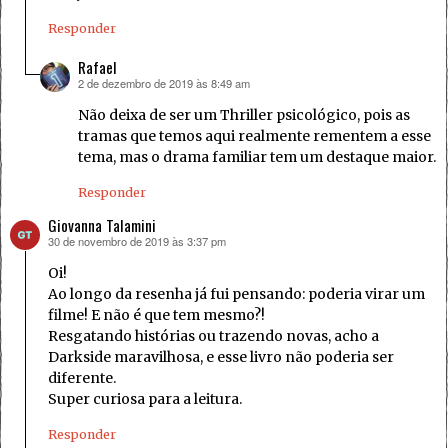
Responder
Rafael
2 de dezembro de 2019 às 8:49 am
disse:
Não deixa de ser um Thriller psicológico, pois as
tramas que temos aqui realmente rementem a esse
tema, mas o drama familiar tem um destaque maior.
Responder
Giovanna Talamini
30 de novembro de 2019 às 3:37 pm
disse:
Oi!
Ao longo da resenha já fui pensando: poderia virar um
filme! E não é que tem mesmo?!
Resgatando histórias ou trazendo novas, acho a
Darkside maravilhosa, e esse livro não poderia ser
diferente.
Super curiosa para a leitura.
Responder