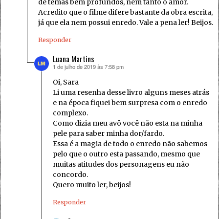
de temas bem profundos, nem tanto o amor.
Acredito que o filme difere bastante da obra escrita,
já que ela nem possui enredo. Vale a pena ler! Beijos.
Responder
Luana Martins
1 de julho de 2019 às 7:58 pm
disse:
Oi, Sara
Li uma resenha desse livro alguns meses atrás
e na época fiquei bem surpresa com o enredo
complexo.
Como dizia meu avô você não esta na minha
pele para saber minha dor/fardo.
Essa é a magia de todo o enredo não sabemos
pelo que o outro esta passando, mesmo que
muitas atitudes dos personagens eu não
concordo.
Quero muito ler, beijos!
Responder