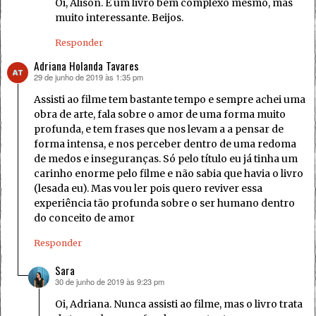
Oi, Alison. É um livro bem complexo mesmo, mas
muito interessante. Beijos.
Responder
Adriana Holanda Tavares
29 de junho de 2019 às 1:35 pm
disse:
Assisti ao filme tem bastante tempo e sempre achei uma
obra de arte, fala sobre o amor de uma forma muito
profunda, e tem frases que nos levam a a pensar de
forma intensa, e nos perceber dentro de uma redoma
de medos e inseguranças. Só pelo título eu já tinha um
carinho enorme pelo filme e não sabia que havia o livro
(lesada eu). Mas vou ler pois quero reviver essa
experiência tão profunda sobre o ser humano dentro
do conceito de amor
Responder
Sara
30 de junho de 2019 às 9:23 pm
disse:
Oi, Adriana. Nunca assisti ao filme, mas o livro trata