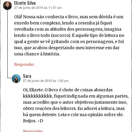
Elizete Silva
27 de junho de 2019 às 11:47 am
disse:
Olá! Nossa não conhecia o livro, mas sem dúvida é um
enredo bem complexo, lendo a resenha já fiquei
revoltada com as atitudes dos personagens, imagina
lendo o livro todo (socorro). É aquele tipo de leitura no
qual a gente se vê gritando com os personagens, e foi
isso, que acabou despertando meu interesse em dar
uma chance à história.
Responder
Sara
27 de junho de 2019 às 1:02 pm
disse:
Oi, Elizete. O livro é cheio de coisas absurdas
kkkkkkkkkkk, fiquei indignada em algumas partes,
mas acredito que o autor objetivou justamente isso,
obter reações dos leitores. Eu adorei a leitura, mas
há quem deteste. Leia e crie sua opinião sobre ele.
Beijos. =D
Responder