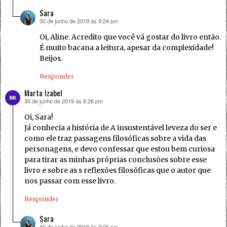
Sara
30 de junho de 2019 às 9:24 pm
disse:
Oi, Aline. Acredito que você vá gostar do livro então.
É muito bacana a leitura, apesar da complexidade!
Beijos.
Responder
Marta Izabel
30 de junho de 2019 às 6:26 pm
disse:
Oi, Sara!
Já conhecia a história de A insustentável leveza do ser e
como ele traz passagens filosóficas sobre a vida das
personagens, e devo confessar que estou bem curiosa
para tirar as minhas próprias conclusões sobre esse
livro e sobre as s reflexões filosóficas que o autor que
nos passar com esse livro.
Responder
Sara
30 de junho de 2019 às 9:25 pm