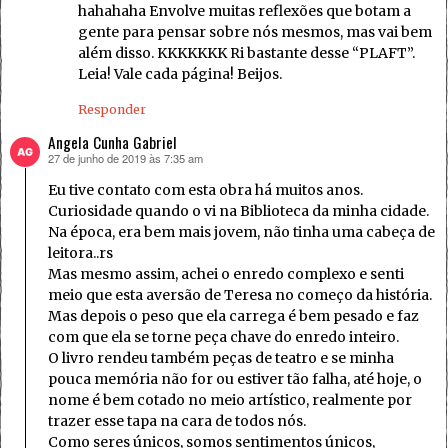
hahahaha Envolve muitas reflexões que botam a
gente para pensar sobre nós mesmos, mas vai bem
além disso. KKKKKKK Ri bastante desse “PLAFT”.
Leia! Vale cada página! Beijos.
Responder
Angela Cunha Gabriel
27 de junho de 2019 às 7:35 am
disse:
Eu tive contato com esta obra há muitos anos.
Curiosidade quando o vi na Biblioteca da minha cidade.
Na época, era bem mais jovem, não tinha uma cabeça de
leitora..rs
Mas mesmo assim, achei o enredo complexo e senti
meio que esta aversão de Teresa no começo da história.
Mas depois o peso que ela carrega é bem pesado e faz
com que ela se torne peça chave do enredo inteiro.
O livro rendeu também peças de teatro e se minha
pouca memória não for ou estiver tão falha, até hoje, o
nome é bem cotado no meio artístico, realmente por
trazer esse tapa na cara de todos nós.
Como seres únicos, somos sentimentos únicos,