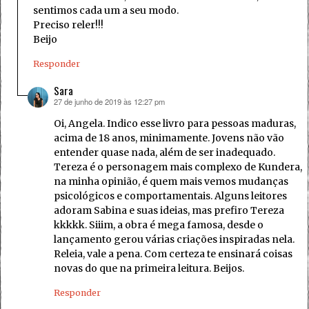
sentimos cada um a seu modo.
Preciso reler!!!
Beijo
Responder
Sara
27 de junho de 2019 às 12:27 pm
disse:
Oi, Angela. Indico esse livro para pessoas maduras,
acima de 18 anos, minimamente. Jovens não vão
entender quase nada, além de ser inadequado.
Tereza é o personagem mais complexo de Kundera,
na minha opinião, é quem mais vemos mudanças
psicológicos e comportamentais. Alguns leitores
adoram Sabina e suas ideias, mas prefiro Tereza
kkkkk. Siiim, a obra é mega famosa, desde o
lançamento gerou várias criações inspiradas nela.
Releia, vale a pena. Com certeza te ensinará coisas
novas do que na primeira leitura. Beijos.
Responder