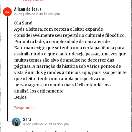
Alison de Jesus
27 de junho de 2019 às 5:43 pm
disse:
Olá Sara!
Após a leitura, com certeza o leitor expande
consideravelmente seu repertório cultural e filosófico.
Por outro lado, a complexidade da narrativa de
Kaufman exige que se tenha uma certa paciência para
assimilar tudo o que o autor deseja passar, uma vez que
muitos temas são alvo de analise no decorrer das
páginas. A narração da história sob vários pontos de
vista é um dos grandes artifícios aqui, pois isso permite
que o leitor tenha uma ampla perspectiva dos
personagens, tornando mais fácil entendê-los a
analisá-los criticamente.
Beijos.
Responder
Sara
30 de junho de 2019 às 9:22 pm
disse: