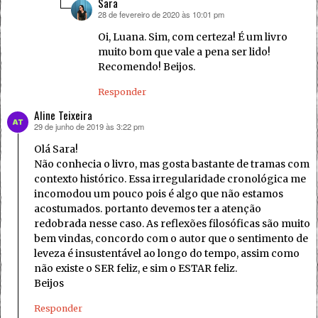
Sara
28 de fevereiro de 2020 às 10:01 pm
disse:
Oi, Luana. Sim, com certeza! É um livro
muito bom que vale a pena ser lido!
Recomendo! Beijos.
Responder
Aline Teixeira
29 de junho de 2019 às 3:22 pm
disse:
Olá Sara!
Não conhecia o livro, mas gosta bastante de tramas com
contexto histórico. Essa irregularidade cronológica me
incomodou um pouco pois é algo que não estamos
acostumados. portanto devemos ter a atenção
redobrada nesse caso. As reflexões filosóficas são muito
bem vindas, concordo com o autor que o sentimento de
leveza é insustentável ao longo do tempo, assim como
não existe o SER feliz, e sim o ESTAR feliz.
Beijos
Responder