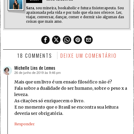
Sara
, sou mineira, bookaholic e futura fisioterapeuta. Sou
apaixonada pela vida e por tudo que ela nos oferece. Ler,
viajar, conversar, dançar, comer e dormir são algumas das
coisas que mais amo.
18 COMMENTS
DEIXE UM COMENTÁRIO
Michelle Lins de Lemos
26 de junho de 2019 às 9:46 pm
disse:
Mais que um livro é um ensaio filosófico não é?
Fala sobre a dualidade do ser humano, sobre o peso x a
leveza.
As citações só enriquecem o livro.
E no momento que o Brasil se encontra sua leitura
deveria ser obrigatória.
Responder