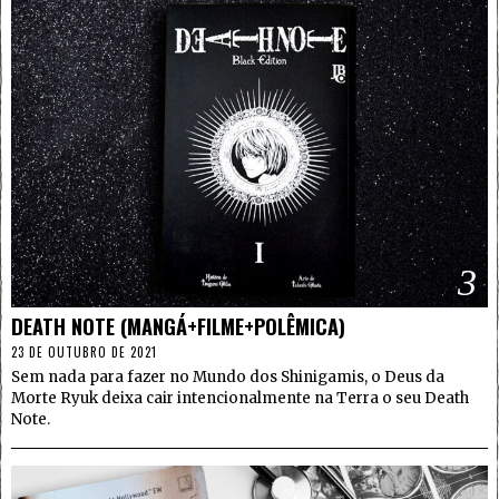
3
DEATH NOTE (MANGÁ+FILME+POLÊMICA)
23 DE OUTUBRO DE 2021
Sem nada para fazer no Mundo dos Shinigamis, o Deus da
Morte Ryuk deixa cair intencionalmente na Terra o seu Death
Note.