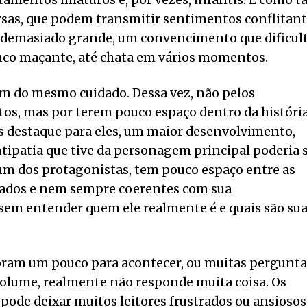
amentos imaturos e, por vezes, infantis. E como ta
rsas, que podem transmitir sentimentos conflitan
 demasiado grande, um convencimento que dificul
uco maçante, até chata em vários momentos.
m do mesmo cuidado. Dessa vez, não pelos
, mas por terem pouco espaço dentro da história
is destaque para eles, um maior desenvolvimento,
ntipatia que tive da personagem principal poderia 
 um dos protagonistas, tem pouco espaço entre as
rados e nem sempre coerentes com sua
sem entender quem ele realmente é e quais são su
moram um pouco para acontecer, ou muitas pergunta
volume, realmente não responde muita coisa. Os
pode deixar muitos leitores frustrados ou ansiosos