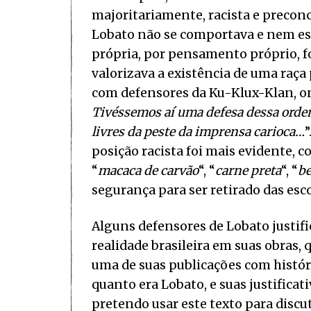
majoritariamente, racista e precon
Lobato não se comportava e nem escr
própria, por pensamento próprio, fo
valorizava a existência de uma raça 
com defensores da Ku-Klux-Klan, on
Tivéssemos aí uma defesa dessa ordem
livres da peste da imprensa carioca…
”
posição racista foi mais evidente, c
“
macaca de carvão
“, “
carne preta
“, “
be
segurança para ser retirado das esco
Alguns defensores de Lobato justif
realidade brasileira em suas obras, q
uma de suas publicações com história
quanto era Lobato, e suas justificati
pretendo usar este texto para discu