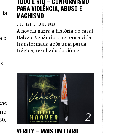
TUDO É RIO – CONFORMISMO
a
PARA VIOLÊNCIA, ABUSO E
tia
MACHISMO
5 DE FEVEREIRO DE 2023
A novela narra a história do casal
Dalva e Venâncio, que tem a vida
a o
transformada após uma perda
trágica, resultado do ciúme
is
sas
omo
2
39.
VERITY – MAIS UM LIVRO