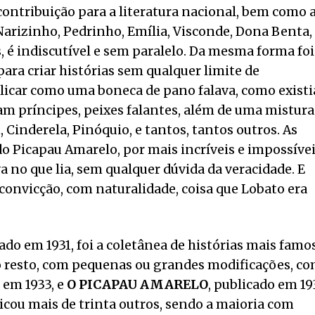
a contribuição para a literatura nacional, bem como 
rizinho, Pedrinho, Emília, Visconde, Dona Benta, 
os, é indiscutível e sem paralelo. Da mesma forma foi
ara criar histórias sem qualquer limite de
licar como uma boneca de pano falava, como existi
am príncipes, peixes falantes, além de uma mistura
 Cinderela, Pinóquio, e tantos, tantos outros. As
o Picapau Amarelo, por mais incríveis e impossíve
va no que lia, sem qualquer dúvida da veracidade. E
convicção, com naturalidade, coisa que Lobato era
cado em 1931, foi a coletânea de histórias mais famo
o o resto, com pequenas ou grandes modificações, c
 em 1933, e
O PICAPAU AMARELO
, publicado em 19
licou mais de trinta outros, sendo a maioria com