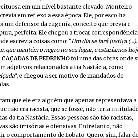
ceituosa em um nível bastante elevado. Monteiro
evia em reflexo a essa época. Ele, por escolha
i um defensor da eugenia, conceito que previa e
pura, perfeita. Ele chegou a trocar correspondência
de escrevia coisas como: “
Um dia se fará justiça (…).
, que mantém o negro no seu lugar, e estaríamos hoj
.
CAÇADAS DE PEDRINHO
foi uma das obras onde 
om adjetivos relacionados a tia Nastácia, como
içuda
“, e chegou a ser motivo de mandados de
las.
icam que ele era alguém que apenas representava a
ue não era racista, que se fosse, não teria intitulad
s da tia Nastácia. Essas pessoas são tão racistas,
vas são irrisórias e ofensivas. Entretanto, não
tir o comportamento de Lobato. Quero, sim, falar d