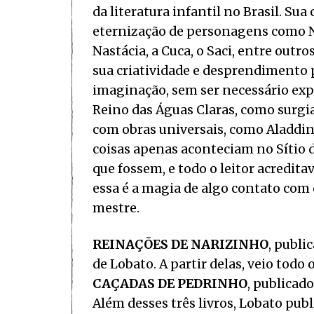
da literatura infantil no Brasil. Su
eternização de personagens como Na
Nastácia, a Cuca, o Saci, entre outr
sua criatividade e desprendimento p
imaginação, sem ser necessário exp
Reino das Águas Claras, como surgi
com obras universais, como Aladdin,
coisas apenas aconteciam no Sítio d
que fossem, e todo o leitor acredita
essa é a magia de algo contato com 
mestre.
REINAÇÕES DE NARIZINHO
, publi
de Lobato. A partir delas, veio tod
CAÇADAS DE PEDRINHO
, publicado
Além desses três livros, Lobato pub