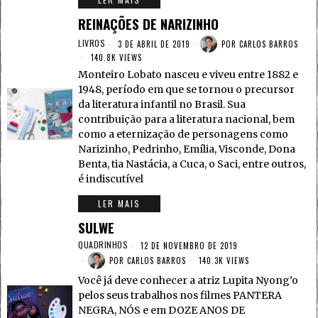
REINAÇÕES DE NARIZINHO
LIVROS
3 DE ABRIL DE 2019
POR
CARLOS BARROS
140.8K VIEWS
Monteiro Lobato nasceu e viveu entre 1882 e
1948, período em que se tornou o precursor
da literatura infantil no Brasil. Sua
contribuição para a literatura nacional, bem
como a eternização de personagens como
Narizinho, Pedrinho, Emília, Visconde, Dona
Benta, tia Nastácia, a Cuca, o Saci, entre outros,
é indiscutível
LER MAIS
SULWE
QUADRINHOS
12 DE NOVEMBRO DE 2019
POR
CARLOS BARROS
140.3K VIEWS
Você já deve conhecer a atriz Lupita Nyong’o
pelos seus trabalhos nos filmes PANTERA
NEGRA, NÓS e em DOZE ANOS DE