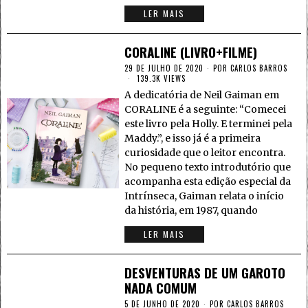
LER MAIS
CORALINE (LIVRO+FILME)
29 DE JULHO DE 2020
POR
CARLOS BARROS
139.3K VIEWS
A dedicatória de Neil Gaiman em
CORALINE é a seguinte: “Comecei
este livro pela Holly. E terminei pela
Maddy.”, e isso já é a primeira
curiosidade que o leitor encontra.
No pequeno texto introdutório que
acompanha esta edição especial da
Intrínseca, Gaiman relata o início
da história, em 1987, quando
LER MAIS
DESVENTURAS DE UM GAROTO
NADA COMUM
5 DE JUNHO DE 2020
POR
CARLOS BARROS