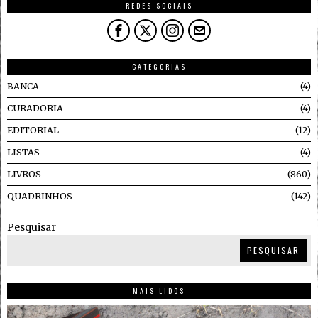
REDES SOCIAIS
CATEGORIAS
BANCA
4
CURADORIA
4
EDITORIAL
12
LISTAS
4
LIVROS
860
QUADRINHOS
142
Pesquisar
PESQUISAR
MAIS LIDOS