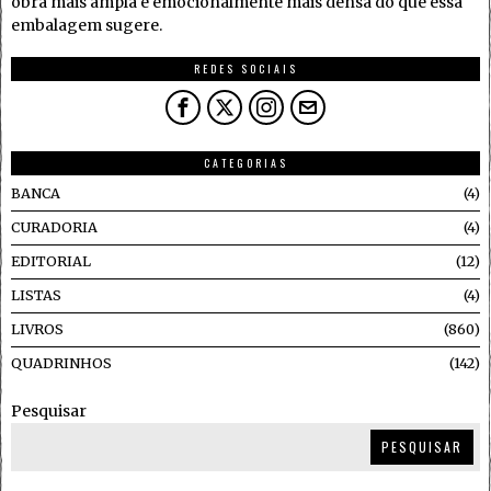
obra mais ampla e emocionalmente mais densa do que essa
embalagem sugere.
REDES SOCIAIS
CATEGORIAS
BANCA
4
CURADORIA
4
EDITORIAL
12
LISTAS
4
LIVROS
860
QUADRINHOS
142
Pesquisar
PESQUISAR