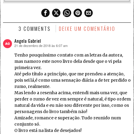
3 COMMENTS
DEIXE UM COMENTÁRIO
Angela Gabriel
21 de dezembro de 2018 às 6:07 am
disse:
Tenho pouquíssimo contato com as letras da autora,
mas namoro este novo livro dela desde que o vi pela
primeira vez.
Até pelo título a princípio, que me prendeu a atenção,
pois sei lá,é como uma sensação diária a de ter perdido o
rumo, realmente.
Mas lendo a resenha acima, entendi mais uma vez, que
perder o rumo de vez em sempre é natural, é tipo ordem
natural da vida e eu não sou diferente por isso, como os
personagens do livro também não!
Amizade, romance e superação. Tudo reunido num
conjunto só.
O livro está na lista de desejados!