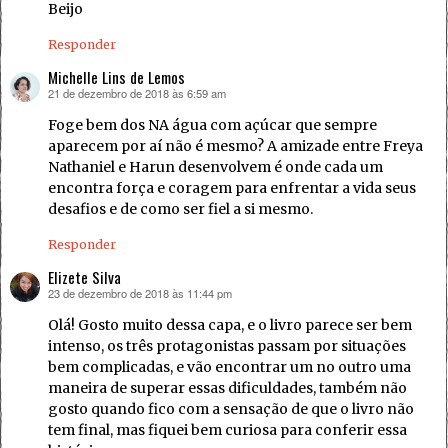
Beijo
Responder
Michelle Lins de Lemos
21 de dezembro de 2018 às 6:59 am
disse:
Foge bem dos NA água com açúcar que sempre
aparecem por aí não é mesmo? A amizade entre Freya
Nathaniel e Harun desenvolvem é onde cada um
encontra força e coragem para enfrentar a vida seus
desafios e de como ser fiel a si mesmo.
Responder
Elizete Silva
23 de dezembro de 2018 às 11:44 pm
disse:
Olá! Gosto muito dessa capa, e o livro parece ser bem
intenso, os três protagonistas passam por situações
bem complicadas, e vão encontrar um no outro uma
maneira de superar essas dificuldades, também não
gosto quando fico com a sensação de que o livro não
tem final, mas fiquei bem curiosa para conferir essa