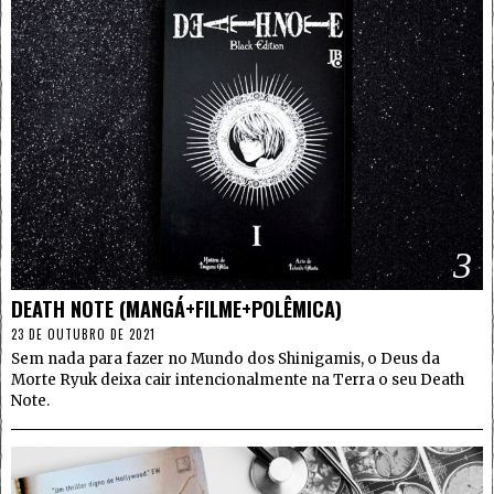
3
DEATH NOTE (MANGÁ+FILME+POLÊMICA)
23 DE OUTUBRO DE 2021
Sem nada para fazer no Mundo dos Shinigamis, o Deus da
Morte Ryuk deixa cair intencionalmente na Terra o seu Death
Note.