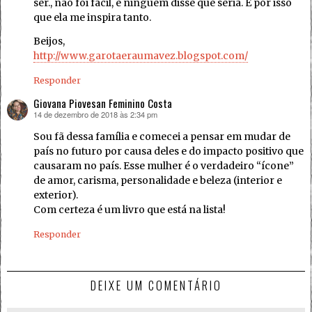
ser., não foi fácil, e ninguém disse que seria. É por isso
que ela me inspira tanto.
Beijos,
http://www.garotaeraumavez.blogspot.com/
Responder
Giovana Piovesan Feminino Costa
14 de dezembro de 2018 às 2:34 pm
disse:
Sou fã dessa família e comecei a pensar em mudar de
país no futuro por causa deles e do impacto positivo que
causaram no país. Esse mulher é o verdadeiro “ícone”
de amor, carisma, personalidade e beleza (interior e
exterior).
Com certeza é um livro que está na lista!
Responder
DEIXE UM COMENTÁRIO