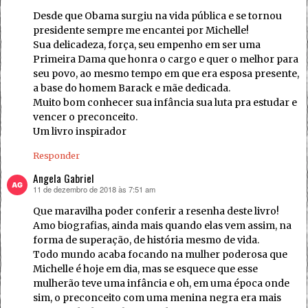
Desde que Obama surgiu na vida pública e se tornou
presidente sempre me encantei por Michelle!
Sua delicadeza, força, seu empenho em ser uma
Primeira Dama que honra o cargo e quer o melhor para
seu povo, ao mesmo tempo em que era esposa presente,
a base do homem Barack e mãe dedicada.
Muito bom conhecer sua infância sua luta pra estudar e
vencer o preconceito.
Um livro inspirador
Responder
Angela Gabriel
11 de dezembro de 2018 às 7:51 am
disse:
Que maravilha poder conferir a resenha deste livro!
Amo biografias, ainda mais quando elas vem assim, na
forma de superação, de história mesmo de vida.
Todo mundo acaba focando na mulher poderosa que
Michelle é hoje em dia, mas se esquece que esse
mulherão teve uma infância e oh, em uma época onde
sim, o preconceito com uma menina negra era mais