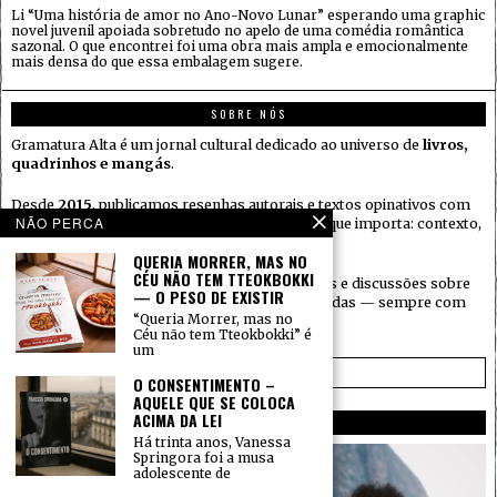
Li “Uma história de amor no Ano-Novo Lunar” esperando uma graphic
novel juvenil apoiada sobretudo no apelo de uma comédia romântica
sazonal. O que encontrei foi uma obra mais ampla e emocionalmente
mais densa do que essa embalagem sugere.
SOBRE NÓS
Gramatura Alta é um jornal cultural dedicado ao universo de
livros,
quadrinhos e mangás
.
Desde
2015
, publicamos resenhas autorais e textos opinativos com
NÃO PERCA
independência editorial, sem perder de vista o que importa: contexto,
leitura atenta e honestidade com o leitor.
QUERIA MORRER, MAS NO
CÉU NÃO TEM TTEOKBOKKI
Aqui você encontra críticas, indicações, análises e discussões sobre
— O PESO DE EXISTIR
lançamentos e obras que merecem ser revisitadas — sempre com
“Queria Morrer, mas no
personalidade e sem rodeios.
Céu não tem Tteokbokki” é
um
SAIBA MAIS →
O CONSENTIMENTO –
AQUELE QUE SE COLOCA
ACIMA DA LEI
AUTORES
Há trinta anos, Vanessa
Springora foi a musa
adolescente de