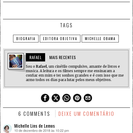
TAGS
BIOGRAFIA
EDITORA OBJETIVA
MICHELLE OBAMA
RAFAEL
MAIS RECENTES
Sou o
Rafael
, um cinéfilo compulsivo, amante de livros e
musica. A leitura e os filmes sempre me ensinaram a
confiar em mim e ter sonhos grandes e é com isso que me
armo todos os dias para lutar pelos meus objetivos.
6 COMMENTS
DEIXE UM COMENTÁRIO
Michelle Lins de Lemos
10 de dezembro de 2018 às 10:22 pm
disse: