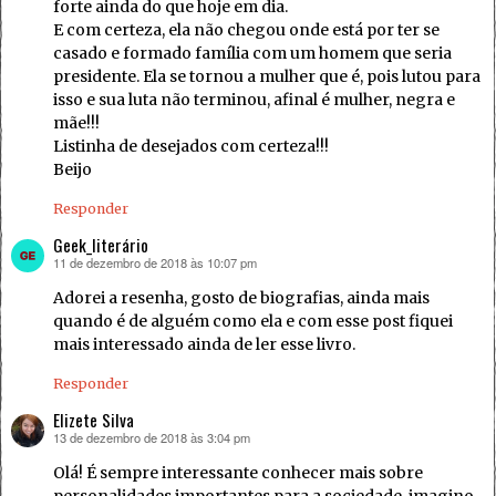
forte ainda do que hoje em dia.
E com certeza, ela não chegou onde está por ter se
casado e formado família com um homem que seria
presidente. Ela se tornou a mulher que é, pois lutou para
isso e sua luta não terminou, afinal é mulher, negra e
mãe!!!
Listinha de desejados com certeza!!!
Beijo
Responder
Geek_literário
11 de dezembro de 2018 às 10:07 pm
disse:
Adorei a resenha, gosto de biografias, ainda mais
quando é de alguém como ela e com esse post fiquei
mais interessado ainda de ler esse livro.
Responder
Elizete Silva
13 de dezembro de 2018 às 3:04 pm
disse:
Olá! É sempre interessante conhecer mais sobre