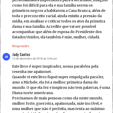
personalidades importantes para a sociedade, imagino
como foi difícil para ela e sua família serem os
primeiros negros a habitarem a Casa Branca, além de
toda o preconceito racial, ainda existiu a pressão da
mídia, em analisar e criticar todos os atos da primeira
dama e sua família. Acredito que vai ser possível
acompanhar que além de esposa do Presidente dos
Estados Unidos, ela também é mãe, mulher, cidadã.
Responder
Jady Santos
13 de dezembro de 2018 às 5:44 pm
disse:
Este livro é super inspirador, nossa parabéns pela
resenha me apaixonei .
Quando vi este livro fiquei super empolgada para ler,
amo a Michele, ela foi a melhor primeira dama do
mundo. O que ela fez e inspirou não tem palavras, é uma
Diana norte americana.
Precisamos de mais pessoas como ela neste mundo,
mulher forte, guerreira, apaixonada, mãe incrível, e
uma mulher que não é perfeita, mas tenta ao máximo