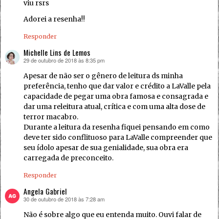
viu rsrs
Adorei a resenha!!
Responder
Michelle Lins de Lemos
29 de outubro de 2018 às 8:35 pm
disse:
Apesar de não ser o gênero de leitura ds minha
preferência, tenho que dar valor e crédito a LaValle pela
capacidade de pegar uma obra famosa e consagrada e
dar uma releitura atual, crítica e com uma alta dose de
terror macabro.
Durante a leitura da resenha fiquei pensando em como
deve ter sido conflituoso para LaValle compreender que
seu ídolo apesar de sua genialidade, sua obra era
carregada de preconceito.
Responder
Angela Gabriel
30 de outubro de 2018 às 7:28 am
disse:
Não é sobre algo que eu entenda muito. Ouvi falar de