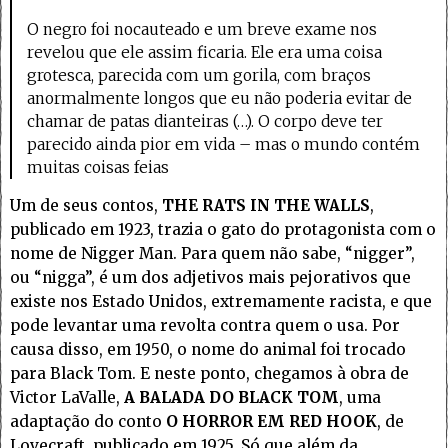
O negro foi nocauteado e um breve exame nos
revelou que ele assim ficaria. Ele era uma coisa
grotesca, parecida com um gorila, com braços
anormalmente longos que eu não poderia evitar de
chamar de patas dianteiras (…). O corpo deve ter
parecido ainda pior em vida – mas o mundo contém
muitas coisas feias
Um de seus contos,
THE RATS IN THE WALLS
,
publicado em 1923, trazia o gato do protagonista com o
nome de Nigger Man. Para quem não sabe, “nigger”,
ou “nigga”, é um dos adjetivos mais pejorativos que
existe nos Estado Unidos, extremamente racista, e que
pode levantar uma revolta contra quem o usa. Por
causa disso, em 1950, o nome do animal foi trocado
para Black Tom. E neste ponto, chegamos à obra de
Victor LaValle,
A BALADA DO BLACK TOM
, uma
adaptação do conto
O HORROR EM RED HOOK
, de
Lovecraft, publicado em 1925. Só que além da