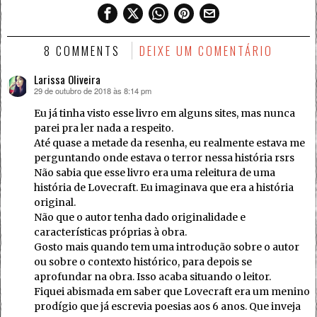
8 COMMENTS
DEIXE UM COMENTÁRIO
Larissa Oliveira
29 de outubro de 2018 às 8:14 pm
disse:
Eu já tinha visto esse livro em alguns sites, mas nunca
parei pra ler nada a respeito.
Até quase a metade da resenha, eu realmente estava me
perguntando onde estava o terror nessa história rsrs
Não sabia que esse livro era uma releitura de uma
história de Lovecraft. Eu imaginava que era a história
original.
Não que o autor tenha dado originalidade e
características próprias à obra.
Gosto mais quando tem uma introdução sobre o autor
ou sobre o contexto histórico, para depois se
aprofundar na obra. Isso acaba situando o leitor.
Fiquei abismada em saber que Lovecraft era um menino
prodígio que já escrevia poesias aos 6 anos. Que inveja