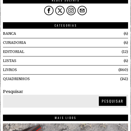
REDES SOCIAIS
CATEGORIAS
BANCA
4
CURADORIA
4
EDITORIAL
12
LISTAS
4
LIVROS
860
QUADRINHOS
141
Pesquisar
PESQUISAR
MAIS LIDOS