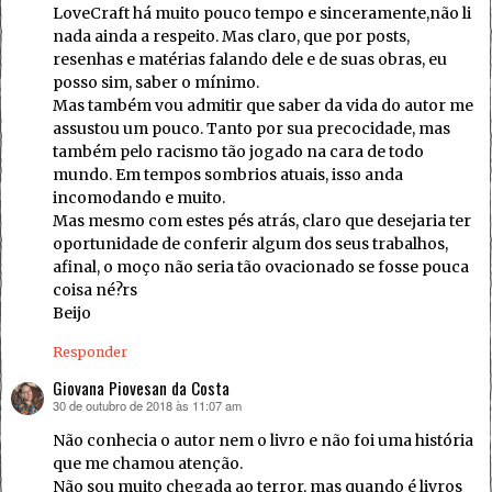
LoveCraft há muito pouco tempo e sinceramente,não li
nada ainda a respeito. Mas claro, que por posts,
resenhas e matérias falando dele e de suas obras, eu
posso sim, saber o mínimo.
Mas também vou admitir que saber da vida do autor me
assustou um pouco. Tanto por sua precocidade, mas
também pelo racismo tão jogado na cara de todo
mundo. Em tempos sombrios atuais, isso anda
incomodando e muito.
Mas mesmo com estes pés atrás, claro que desejaria ter
oportunidade de conferir algum dos seus trabalhos,
afinal, o moço não seria tão ovacionado se fosse pouca
coisa né?rs
Beijo
Responder
Giovana Piovesan da Costa
30 de outubro de 2018 às 11:07 am
disse:
Não conhecia o autor nem o livro e não foi uma história
que me chamou atenção.
Não sou muito chegada ao terror, mas quando é livros