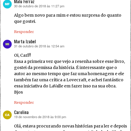
Malu Ferraz
30 de outubro de 2018 às 11:27 pm
disse:
Algo bem novo para mim e estou surpresa do quanto
que gostei.
Responder
Marta Izabel
31 de outubro de 2018 às 12:54 am
disse:
Oi, Carl!!
Essa a primeira vez que vejo a resenha sobre esse livro,
gostei da premissa da história. É interessante que o
autor ao mesmo tempo que faz uma homenagem e ele
também faz uma crítica a Lovecraft, e achei fantástico
essa iniciativa do LaValle em fazer isso na sua obra.
Bjos
Responder
Carolina
19 de novembro de 2018 às 9:00 pm
disse:
Olá, estava procurando novas histórias para ler e depois