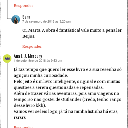
Responder
Sara
7 de setembro de 2018 às 3:20 pm
disse:
Oi, Marta. A obra é fantástica! Vale muito a pena ler.
Beijos.
Responder
Ana I. J. Mercury
1 de setembro de 2018 às 9:53 pm
disse:
Já faz tempo que quero ler esse livro e a sua resenha só
aguçou minha curiosidade.
Pelo jeito é um livro inteligente, original e com muitas
questões a serem questionadas e repensadas.
Além de trazer várias aventuras, pois amo viagens no
tempo, só não gostei de Outlander (credo, tenho ranço
desse livro kkk).
Vamos ver se leio logo, já tá na minha listinha há eras,
rsrsrs
Responder