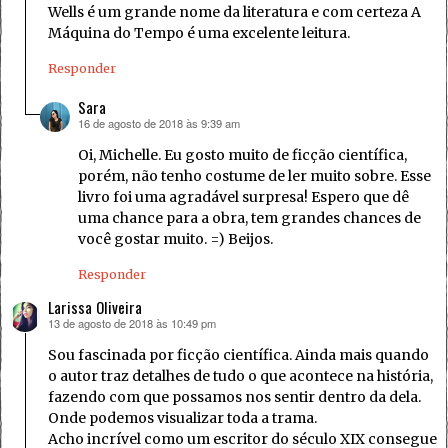
Wells é um grande nome da literatura e com certeza A
Máquina do Tempo é uma excelente leitura.
Responder
Sara
16 de agosto de 2018 às 9:39 am
disse:
Oi, Michelle. Eu gosto muito de ficção científica,
porém, não tenho costume de ler muito sobre. Esse
livro foi uma agradável surpresa! Espero que dê
uma chance para a obra, tem grandes chances de
você gostar muito. =) Beijos.
Responder
Larissa Oliveira
13 de agosto de 2018 às 10:49 pm
disse:
Sou fascinada por ficção científica. Ainda mais quando
o autor traz detalhes de tudo o que acontece na história,
fazendo com que possamos nos sentir dentro da dela.
Onde podemos visualizar toda a trama.
Acho incrível como um escritor do século XIX consegue