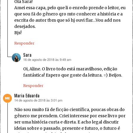
Olá Sara!
Amei essa capa, pelo que li o enredo prende o leitor, eu
que sou fã do gênero qro mto conhecer a história e a
escrita do autor tbm que só hj ouvi flar…Vou add nos
desejados.
Bjs!
Responder
Sara
16 de agosto de 2018 às 9:49 am
disse:
Oi, Aline. O livro todo está maravilhoso, edição
fantástica! Espero que goste da leitura. =) Beijos.
Responder
Maria Eduarda
14 de agosto de 2018 às 3:01 pm
disse:
Não sou muito fã de ficção científica, poucas obras do
gênero me prendem. Criei interesse por esse livro por
ser uma história curta e direta. E acho legal discutir
ideias sobre o passado, presente e futuro, o futuro é