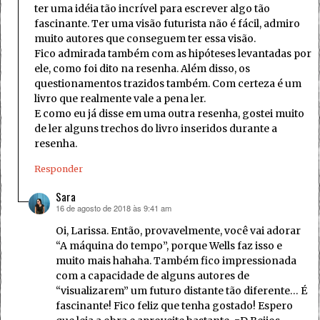
ter uma idéia tão incrível para escrever algo tão
fascinante. Ter uma visão futurista não é fácil, admiro
muito autores que conseguem ter essa visão.
Fico admirada também com as hipóteses levantadas por
ele, como foi dito na resenha. Além disso, os
questionamentos trazidos também. Com certeza é um
livro que realmente vale a pena ler.
E como eu já disse em uma outra resenha, gostei muito
de ler alguns trechos do livro inseridos durante a
resenha.
Responder
Sara
16 de agosto de 2018 às 9:41 am
disse:
Oi, Larissa. Então, provavelmente, você vai adorar
“A máquina do tempo”, porque Wells faz isso e
muito mais hahaha. Também fico impressionada
com a capacidade de alguns autores de
“visualizarem” um futuro distante tão diferente… É
fascinante! Fico feliz que tenha gostado! Espero