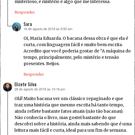
misterioso, e mistério é algo que me interessa.
Responder
Sara
16 de agosto de 2018 às 9:50 am
disse:
Oi, Maria Eduarda. O bacana dessa obra é que ela é
curta, com linguagem fácil e muito bem escrita.
Acredito que você poderia gostar de “A máquina do
tempo, principalmente, pelo mistério e tensão
presentes. Beijos.
Responder
Elizete Silva
28 de agosto de 2018 às 10:16 pm
disse:
Olá! Muito bacana ver um clássico repaginado e que
traz uma história que mesmo escrita há tanto tempo,
ainda reflete bastante fatos atuais (não tão bacanas).
Não conhecia o livro, mas gostei bastante do que
descobri sobre a história, ainda mais sabendo que é uma
leitura mais fácil e curta, ideal para um fim de semana.