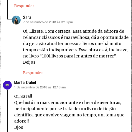
Responder
Sara
7 de setembro de 2018 às 3:18 pm
disse:
Oi, Elizete. Com certeza! Essa atitude da editora de
relançar clássicos é maravilhosa, dá a oportunidade
da geração atual ter acesso a livros que há muito
tempo estão indisponíveis. Essa obra está, inclusive,
no livro “1001 livros para ler antes de morrer”.
Beijos.
Responder
Marta Izabel
1 de setembro de 2018 às 12:16 am
disse:
Oi, Sara!!
Que história mais emocionante e cheia de aventuras,
perincipalmente por se trata de um livro de ficção-
científica que envolve viagem no tempo, um tema que
adoro!!
Bjos