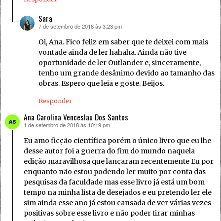
Sara
7 de setembro de 2018 às 3:23 pm
disse:
Oi, Ana. Fico feliz em saber que te deixei com mais
vontade ainda de ler hahaha. Ainda não tive
oportunidade de ler Outlander e, sinceramente,
tenho um grande desânimo devido ao tamanho das
obras. Espero que leia e goste. Beijos.
Responder
Ana Carolina Venceslau Dos Santos
1 de setembro de 2018 às 10:19 pm
disse:
Eu amo ficção científica porém o único livro que eu lhe
desse autor foi a guerra do fim do mundo naquela
edição maravilhosa que lançaram recentemente Eu por
enquanto não estou podendo ler muito por conta das
pesquisas da faculdade mas esse livro já está um bom
tempo na minha lista de desejados e eu pretendo ler ele
sim ainda esse ano já estou cansada de ver várias vezes
positivas sobre esse livro e não poder tirar minhas