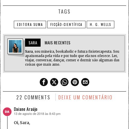
TAGS
EDITORA SUMA
FICÇÃO-CIENTÍFICA
H. G. WELLS
SARA
MAIS RECENTES
Sara
, sou mineira, bookaholic e futura fisioterapeuta. Sou
apaixonada pela vida e por tudo que ela nos oferece. Ler,
viajar, conversar, dançar, comer e dormir são algumas das
coisas que mais amo.
22 COMMENTS
DEIXE UM COMENTÁRIO
Daiane Araújo
13 de agosto de 2018 às 8:43 pm
disse:
Oi, Sara,