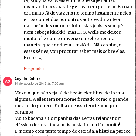
Oi, Rudynalva. Wells é um ícone super atual,
inspirando pessoas de geração em geração! Eu não
era muito fã de viagens no tempo justamente pelos
erros cometidos por outros autores durante a
narração dos mundos futuristas (coisas sem pé
nem cabeça kkkkk); mas H. G. Wells me deixou
muito feliz com o universo que ele criou e a
maneira que conduziu a história. Não conheço
essas séries, vou procurar saber mais sobre elas.
Beijos. =)
Responder
Angela Gabriel
14 de agosto de 2018 às 7:30 am
disse:
Mesmo que não seja fã de ficção científica de forma
alguma, Welles tem seu nome firmado como o grande
mestre do gênero. E olha que isso tem tempo pra
caramba!
Muito bacana a Companhia das Letras relançar um
clássico destes, ainda mais nesta forma tão bonita!
E mesmo com tanto tempo de estrada, a história parece