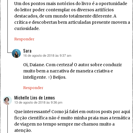
Um dos pontos mais notórios do livro é a oportunidade
do leitor poder contemplar os diversos artifícios
destacados, de um mundo totalmente diferente. A
crítica e descobertas bem articuladas presente movem a
curiosidade.
Responder
Sara
16 de agosto de 2018 às 9:37 am
disse:
Oi, Daiane. Com certeza! O autor sobre conduzir
muito bem a narrativa de maneira criativa e
inteligente. =) Beijos.
Responder
Michelle Lins de Lemos
13 de agosto de 2018 às 9:36 pm
disse:
Que interessante! Como já falei em outros posts por aqui
ficção científica não é muito minha praia mas a temática
de viagem no tempo sempre me chamou muito a
atenção.