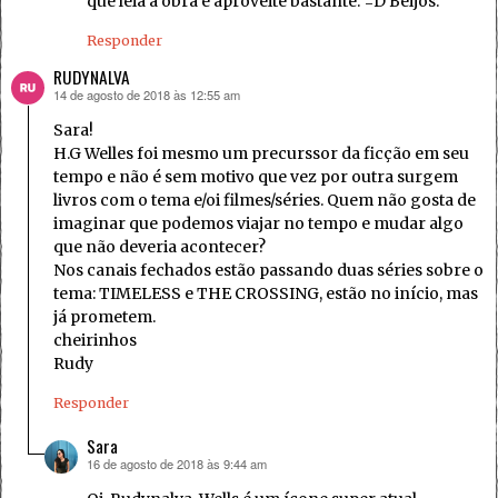
que leia a obra e aproveite bastante. =D Beijos.
Responder
RUDYNALVA
14 de agosto de 2018 às 12:55 am
disse:
Sara!
H.G Welles foi mesmo um precurssor da ficção em seu
tempo e não é sem motivo que vez por outra surgem
livros com o tema e/oi filmes/séries. Quem não gosta de
imaginar que podemos viajar no tempo e mudar algo
que não deveria acontecer?
Nos canais fechados estão passando duas séries sobre o
tema: TIMELESS e THE CROSSING, estão no início, mas
já prometem.
cheirinhos
Rudy
Responder
Sara
16 de agosto de 2018 às 9:44 am
disse: