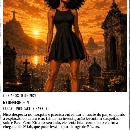
5 DE AGOSTO DE 2026
REGÊNESE – 4
BANCA
POR
CARLOS BARROS
Nico desperta no hospital e precisa enfrentar a morte do pai, enquanto
a explosão do carro e as falhas na investigação levantam suspeitas
sobre Ravi. Com Kira ao seu lado, ele tenta lidar com o luto e com a
chegada de Miah, que pode levá-lo para longe de Búzios.