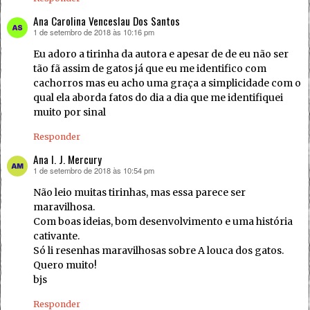
Ana Carolina Venceslau Dos Santos
1 de setembro de 2018 às 10:16 pm
disse:
Eu adoro a tirinha da autora e apesar de de eu não ser
tão fã assim de gatos já que eu me identifico com
cachorros mas eu acho uma graça a simplicidade com o
qual ela aborda fatos do dia a dia que me identifiquei
muito por sinal
Responder
Ana I. J. Mercury
1 de setembro de 2018 às 10:54 pm
disse:
Não leio muitas tirinhas, mas essa parece ser
maravilhosa.
Com boas ideias, bom desenvolvimento e uma história
cativante.
Só li resenhas maravilhosas sobre A louca dos gatos.
Quero muito!
bjs
Responder