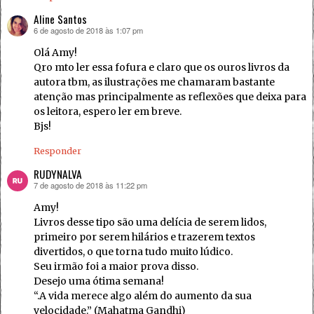
Aline Santos
6 de agosto de 2018 às 1:07 pm
disse:
Olá Amy!
Qro mto ler essa fofura e claro que os ouros livros da
autora tbm, as ilustrações me chamaram bastante
atenção mas principalmente as reflexões que deixa para
os leitora, espero ler em breve.
Bjs!
Responder
RUDYNALVA
7 de agosto de 2018 às 11:22 pm
disse:
Amy!
Livros desse tipo são uma delícia de serem lidos,
primeiro por serem hilários e trazerem textos
divertidos, o que torna tudo muito lúdico.
Seu irmão foi a maior prova disso.
Desejo uma ótima semana!
“.A vida merece algo além do aumento da sua
velocidade.” (Mahatma Gandhi)