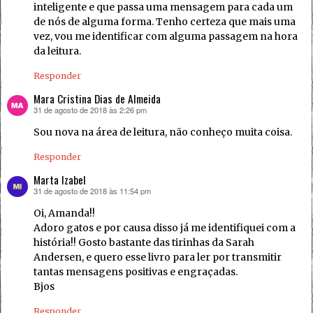
inteligente e que passa uma mensagem para cada um
de nós de alguma forma. Tenho certeza que mais uma
vez, vou me identificar com alguma passagem na hora
da leitura.
Responder
Mara Cristina Dias de Almeida
31 de agosto de 2018 às 2:26 pm
disse:
Sou nova na área de leitura, não conheço muita coisa.
Responder
Marta Izabel
31 de agosto de 2018 às 11:54 pm
disse:
Oi, Amanda!!
Adoro gatos e por causa disso já me identifiquei com a
história!! Gosto bastante das tirinhas da Sarah
Andersen, e quero esse livro para ler por transmitir
tantas mensagens positivas e engraçadas.
Bjos
Responder