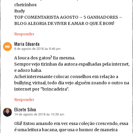
cheirinhos
Rudy
TOP COMENTARISTA AGOSTO – 5 GANHADORES –
BLOG ALEGRIA DE VIVER E AMAR O QUE É BOM!
Responder
Maria Eduarda
8 de agosto de 2018 às 8:46 pm
disse:
A louca dos gatos? Eu mesma.
Sempre vejo tirinhas da autora espalhadas pela internet,
e adoro haha.
Achei interessante colocar conselhos em relação a
bullying virtual, todo dia vejo alguém zoando o outro na
internet por ”brincadeira”.
Responder
Elizete Silva
14 de agosto de 2018 às 10:39 am
disse:
Olá! Estou amando em ver essa coleção crescendo, essa
é uma leitura bacana, que usa o humor de maneira