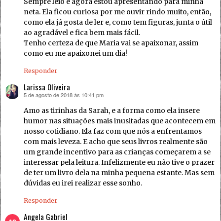
Sempre leio e agora estou apresentando para minha
neta. Ela ficou curiosa por me ouvir rindo muito, então,
como ela já gosta de ler e, como tem figuras, junta o útil
ao agradável e fica bem mais fácil.
Tenho certeza de que Maria vai se apaixonar, assim
como eu me apaixonei um dia!
Responder
Larissa Oliveira
5 de agosto de 2018 às 10:41 pm
disse:
Amo as tirinhas da Sarah, e a forma como ela insere
humor nas situações mais inusitadas que acontecem em
nosso cotidiano. Ela faz com que nós a enfrentamos
com mais leveza. E acho que seus livros realmente são
um grande incentivo para as crianças começarem a se
interessar pela leitura. Infelizmente eu não tive o prazer
de ter um livro dela na minha pequena estante. Mas sem
dúvidas eu irei realizar esse sonho.
Responder
Angela Gabriel