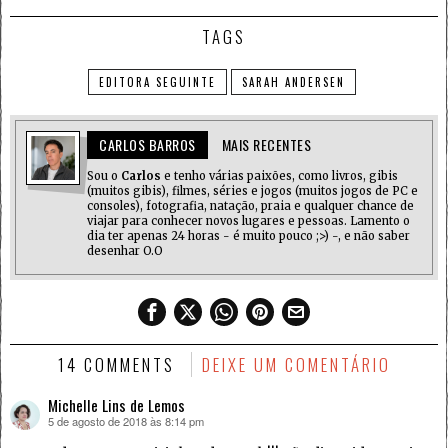
TAGS
EDITORA SEGUINTE
SARAH ANDERSEN
CARLOS BARROS
MAIS RECENTES
Sou o
Carlos
e tenho várias paixões, como livros, gibis
(muitos gibis), filmes, séries e jogos (muitos jogos de PC e
consoles), fotografia, natação, praia e qualquer chance de
viajar para conhecer novos lugares e pessoas. Lamento o
dia ter apenas 24 horas - é muito pouco ;>) -, e não saber
desenhar O.O
14 COMMENTS
DEIXE UM COMENTÁRIO
Michelle Lins de Lemos
5 de agosto de 2018 às 8:14 pm
disse: