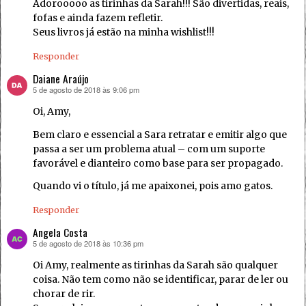
Adorooooo as tirinhas da Sarah!!! São divertidas, reais,
fofas e ainda fazem refletir.
Seus livros já estão na minha wishlist!!!
Responder
Daiane Araújo
5 de agosto de 2018 às 9:06 pm
disse:
Oi, Amy,
Bem claro e essencial a Sara retratar e emitir algo que
passa a ser um problema atual – com um suporte
favorável e dianteiro como base para ser propagado.
Quando vi o título, já me apaixonei, pois amo gatos.
Responder
Angela Costa
5 de agosto de 2018 às 10:36 pm
disse:
Oi Amy, realmente as tirinhas da Sarah são qualquer
coisa. Não tem como não se identificar, parar de ler ou
chorar de rir.