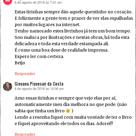
6 de agosto de 2018 às 7:31 am
disse:
Estas tirinhas sempre dão aquele quentinho no coração.
E felizmente a gente tem o prazer de ver elas espalhadas
por muitos lugares na internet.
Tenho namorado estes livrinhos já tem um bom tempo.
Sou maluca por ilustrações e nestas obras, há toda esta
delicadeza e toda esta verdade estampada ali.
É como uma boa dose de realidade impressa.
Espero ler com certeza.
Beijo
Responder
Giovana Piovesan da Costa
6 de agosto de 2018 às 10:06 am
disse:
Amo essas tirinhas e sempre que vejo elas por aí,
automaticamente meu dia melhora no que pode. (não
sabia que tinha um livro
)
Lendo a resenha fiquei com muita vontade de ter o livro
e fiquei aproveitando ele todos os dias. Adorei!!
Responder