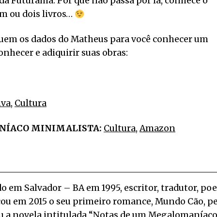
 da Futurama. Por que não passa por lá, conhece o
m ou dois livros…
seguem os dados do Matheus para você conhecer um
nhecer e adiquirir suas obras:
iva
,
Cultura
NÍACO MINIMALISTA:
Cultura
,
Amazon
 em Salvador – BA em 1995, escritor, tradutor, poe
icou em 2015 o seu primeiro romance, Mundo Cão, pe
ou a novela intitulada “Notas de um Megalomaníac