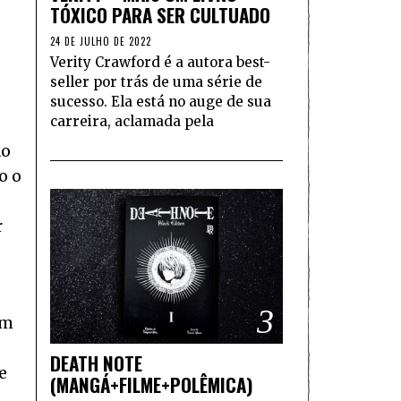
TÓXICO PARA SER CULTUADO
24 DE JULHO DE 2022
Verity Crawford é a autora best-
seller por trás de uma série de
sucesso. Ela está no auge de sua
carreira, aclamada pela
do
o o
r
3
um
DEATH NOTE
e
(MANGÁ+FILME+POLÊMICA)