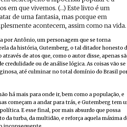
os em que vivemos. (…) Este livro é um
tratar de uma fantasia, mas porque em
implesmente acontecem, assim como na vida.
oa por Antônio, um personagem que se torna
rela da história, Gutemberg, o tal ditador honesto 
através de atos que, como o autor disse, apenas sã
 credulidade ou de análise lógica. As coisas vão se
inosa, até culminar no total domínio do Brasil po
não há mais para onde ir, bem como a população, e
coisas começam a andar para trás, e Gutemberg tem 
olítica. E esse final, por mais absurdo que possa
o da turba, da multidão, e reforça aquela máxima d
mo inconsequente.