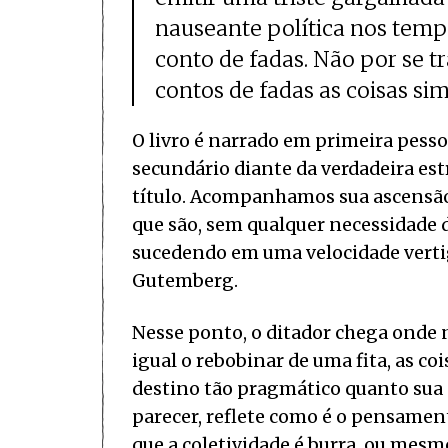
nauseante política nos temp
conto de fadas. Não por se 
contos de fadas as coisas s
O livro é narrado em primeira pess
secundário diante da verdadeira est
título. Acompanhamos sua ascensão 
que são, sem qualquer necessidade de
sucedendo em uma velocidade vertig
Gutemberg.
Nesse ponto, o ditador chega onde 
igual o rebobinar de uma fita, as 
destino tão pragmático quanto sua p
parecer, reflete como é o pensament
que a coletividade é burra, ou mes