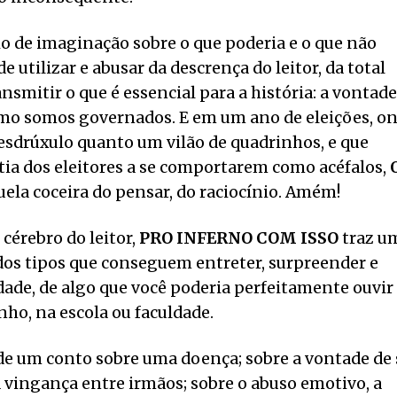
o de imaginação sobre o que poderia e o que não
de utilizar e abusar da descrença do leitor, da total
nsmitir o que é essencial para a história: a vontade
mo somos governados. E em um ano de eleições, o
 esdrúxulo quanto um vilão de quadrinhos, e que
ia dos eleitores a se comportarem como acéfalos,
ela coceira do pensar, do raciocínio. Amém!
cérebro do leitor,
PRO INFERNO COM ISSO
traz u
dos tipos que conseguem entreter, surpreender e
dade, de algo que você poderia perfeitamente ouvir
nho, na escola ou faculdade.
 de um conto sobre uma doença; sobre a vontade de 
 a vingança entre irmãos; sobre o abuso emotivo, a