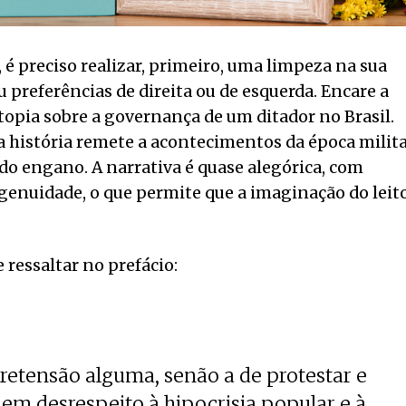
, é preciso realizar, primeiro, uma limpeza na sua
 preferências de direita ou de esquerda. Encare a
utopia sobre a governança de um ditador no Brasil.
a história remete a acontecimentos da época milit
edo engano. A narrativa é quase alegórica, com
genuidade, o que permite que a imaginação do leit
 ressaltar no prefácio:
retensão alguma, senão a de protestar e
 em desrespeito à hipocrisia popular e à