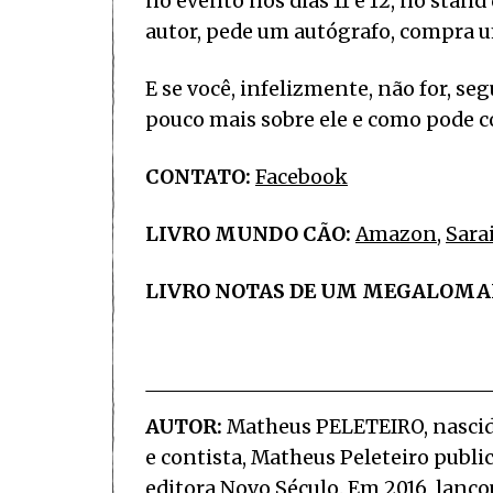
no evento nos dias 11 e 12, no stand
autor, pede um autógrafo, compra u
E se você, infelizmente, não for, 
pouco mais sobre ele e como pode co
CONTATO:
Facebook
LIVRO MUNDO CÃO:
Amazon
,
Sara
LIVRO NOTAS DE UM MEGALOMA
AUTOR:
Matheus PELETEIRO, nascido
e contista, Matheus Peleteiro publ
editora Novo Século. Em 2016, lanç