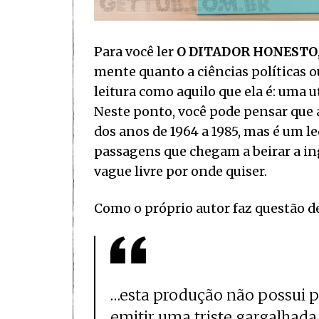
Para você ler
O DITADOR HONESTO
mente quanto a ciências políticas ou
leitura como aquilo que ela é: uma 
Neste ponto, você pode pensar que 
dos anos de 1964 a 1985, mas é um l
passagens que chegam a beirar a in
vague livre por onde quiser.
Como o próprio autor faz questão de
…esta produção não possui p
emitir uma triste gargalhada