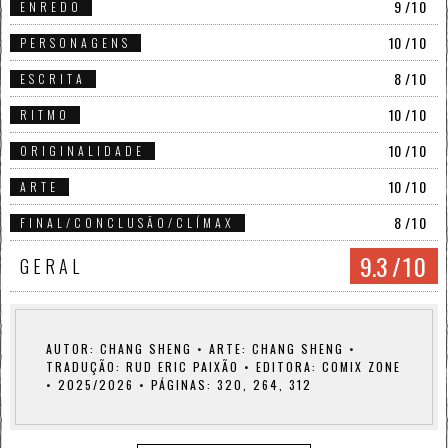
9
/10
ENREDO
10
/10
PERSONAGENS
8
/10
ESCRITA
10
/10
RITMO
10
/10
ORIGINALIDADE
10
/10
ARTE
8
/10
FINAL/CONCLUSÃO/CLÍMAX
9.3
/10
GERAL
AUTOR: CHANG SHENG • ARTE: CHANG SHENG •
TRADUÇÃO: RUD ERIC PAIXÃO • EDITORA: COMIX ZONE
• 2025/2026 • PÁGINAS: 320, 264, 312