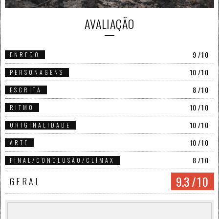
AVALIAÇÃO
9
/10
ENREDO
10
/10
PERSONAGENS
8
/10
ESCRITA
10
/10
RITMO
10
/10
ORIGINALIDADE
10
/10
ARTE
8
/10
FINAL/CONCLUSÃO/CLÍMAX
9.3
/10
GERAL