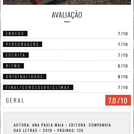
AVALIAÇÃO
7
/10
ENREDO
7
/10
PERSONAGENS
7
/10
ESCRITA
6
/10
RITMO
8
/10
ORIGINALIDADE
7
/10
FINAL/CONCLUSÃO/CLÍMAX
7.0
/10
GERAL
AUTORA: ANA PAULA MAIA • EDITORA: COMPANHIA
DAS LETRAS • 2018 • PÁGINAS: 136