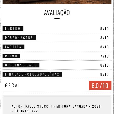
AVALIAÇÃO
9
/10
ENREDO
8
/10
PERSONAGENS
8
/10
ESCRITA
7
/10
RITMO
8
/10
ORIGINALIDADE
8
/10
FINAL/CONCLUSÃO/CLÍMAX
8.0
/10
GERAL
AUTOR: PAULO STUCCHI • EDITORA: JANGADA • 2026
• PÁGINAS: 472