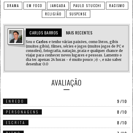
DRAMA
EM FOCO
JANGADA
PAULO STUCCHI
RACISMO
RELIGIÃO
SUSPENSE
CARLOS BARROS
MAIS RECENTES
Sou o
Carlos
e tenho várias paixões, como livros, gibis
(muitos gibis), filmes, séries e jogos (muitos jogos de PC e
consoles), fotografia, natação, praia e qualquer chance de
viajar para conhecer novos lugares e pessoas. Lamento o
dia ter apenas 24 horas - é muito pouco ;>) -, e não saber
desenhar O.O
AVALIAÇÃO
9
/10
ENREDO
8
/10
PERSONAGENS
8
/10
ESCRITA