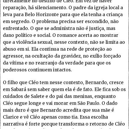
diretamente no destino de Cléo. Em vez de haver
reparação, há silenciamento. O padre da igreja local a
leva para Belo Horizonte para que ela tenha a criança
em segredo. O problema precisa ser escondido, não
enfrentado. O que se administra não é justiça, mas
dano político e social. O romance acerta ao mostrar
que a violência sexual, nesse contexto, não se limita ao
abuso em si. Ela continua na rede de proteção ao
agressor, na ocultação da gravidez, no exílio forçado
da vítima e no rearranjo da verdade para que os
poderosos continuem intactos.
O filho que Cléo tem nesse contexto, Bernardo, cresce
em Sabará sem saber quem ela é de fato. Ele fica sob os
cuidados de Salete e do pai das meninas, enquanto
Cléo segue longe e vai morar em São Paulo. O dado
mais duro é que Bernardo acredita que sua mãe é
Clarice e vê Cléo apenas como tia. Essa escolha
narrativa é forte porque transforma o retorno de Cléo