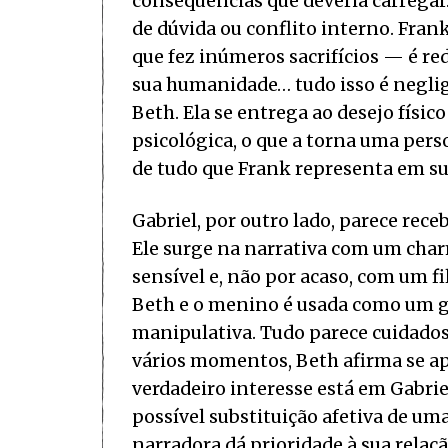
consequências que deveria carregar
de dúvida ou conflito interno. Fran
que fez inúmeros sacrifícios — é re
sua humanidade… tudo isso é neglige
Beth. Ela se entrega ao desejo físic
psicológica, o que a torna uma pers
de tudo que Frank representa em sua
Gabriel, por outro lado, parece rec
Ele surge na narrativa com um char
sensível e, não por acaso, com um f
Beth e o menino é usada como um ga
manipulativa. Tudo parece cuidado
vários momentos, Beth afirma se ap
verdadeiro interesse está em Gabriel
possível substituição afetiva de um
narradora dá prioridade à sua relaç