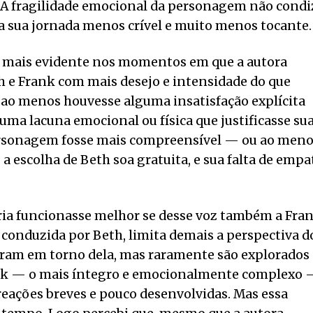
 A fragilidade emocional da personagem não condi
rna sua jornada menos crível e muito menos tocante.
nda mais evidente nos momentos em que a autora
th e Frank com mais desejo e intensidade do que
e ao menos houvesse alguma insatisfação explícita
guma lacuna emocional ou física que justificasse su
 personagem fosse mais compreensível — ou ao men
a escolha de Beth soa gratuita, e sua falta de empa
ória funcionasse melhor se desse voz também a Fra
e conduzida por Beth, limita demais a perspectiva d
ram em torno dela, mas raramente são explorados
nk — o mais íntegro e emocionalmente complexo
reações breves e pouco desenvolvidas. Mas essa