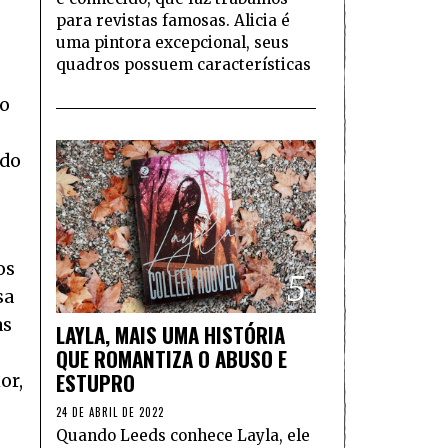
para revistas famosas. Alicia é
uma pintora excepcional, seus
quadros possuem características
ão
udo
os
5
sa
as
LAYLA, MAIS UMA HISTÓRIA
QUE ROMANTIZA O ABUSO E
ESTUPRO
or,
24 DE ABRIL DE 2022
Quando Leeds conhece Layla, ele