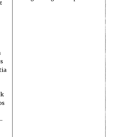
z
a
os
tia
nk
os
 —