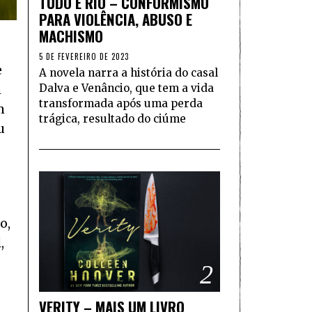
TUDO É RIO – CONFORMISMO
PARA VIOLÊNCIA, ABUSO E
MACHISMO
5 DE FEVEREIRO DE 2023
e
A novela narra a história do casal
Dalva e Venâncio, que tem a vida
m
transformada após uma perda
m
trágica, resultado do ciúme
u
o,
,
2
VERITY – MAIS UM LIVRO