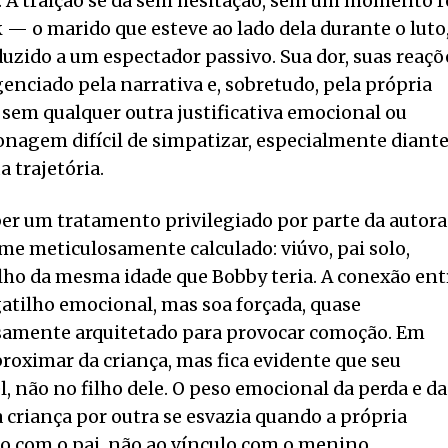
. A traição se dá sem hesitação, sem um momento r
k — o marido que esteve ao lado dela durante o luto
duzido a um espectador passivo. Sua dor, suas reaçõ
nciado pela narrativa e, sobretudo, pela própria
o sem qualquer outra justificativa emocional ou
onagem difícil de simpatizar, especialmente diant
 trajetória.
eber um tratamento privilegiado por parte da autora
me meticulosamente calculado: viúvo, pai solo,
ilho da mesma idade que Bobby teria. A conexão ent
tilho emocional, mas soa forçada, quase
samente arquitetado para provocar comoção. Em
roximar da criança, mas fica evidente que seu
, não no filho dele. O peso emocional da perda e da
a criança por outra se esvazia quando a própria
ão com o pai, não ao vínculo com o menino.