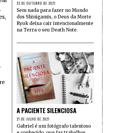
eal
23 DE OUTUBRO DE 2021
,
Sem nada para fazer no Mundo
es,
dos Shinigamis, o Deus da Morte
Ryuk deixa cair intencionalmente
na Terra o seu Death Note.
e
.
re
4
A PACIENTE SILENCIOSA
21 DE JULHO DE 2021
Gabriel é um fotógrafo talentoso
e conhecido, que faz trabalhos