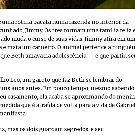
 uma rotina pacata numa fazenda no interior da
 cunhado, Jimmy. Os três formam uma família feliz 
rado muda o curso de suas vidas: Jimmy atira em u
ca e mata um carneiro. O animal pertence a ningué
que Beth amava na adolescência — e que partiu se
ilho Leo, um garoto que faz Beth se lembrar do
alguns anos antes. Em pouco tempo, mesmo sabendo
seu casamento, ela acaba se aproximando do menin
medida que é atraída de volta para a vida de Gabriel
manifesta.
z, mas os dois guardam segredos, e seu