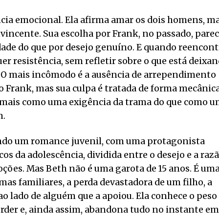
ncia emocional. Ela afirma amar os dois homens, m
incente. Sua escolha por Frank, no passado, pare
dade do que por desejo genuíno. E quando reencont
er resistência, sem refletir sobre o que está deixa
. O mais incômodo é a ausência de arrependimento
o Frank, mas sua culpa é tratada de forma mecânica
e mais como uma exigência da trama do que como 
m.
 lendo um romance juvenil, com uma protagonista
os da adolescência, dividida entre o desejo e a razã
oções. Mas Beth não é uma garota de 15 anos. É um
mas familiares, a perda devastadora de um filho, a
ao lado de alguém que a apoiou. Ela conhece o peso
perder e, ainda assim, abandona tudo no instante em