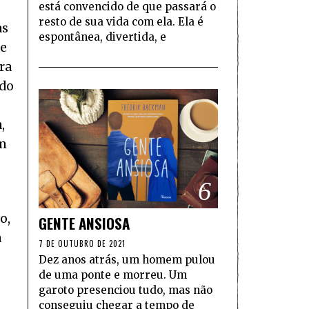
está convencido de que passará o
resto de sua vida com ela. Ela é
as
espontânea, divertida, e
ce
ra
ndo
,
um
6
o,
GENTE ANSIOSA
a
7 DE OUTUBRO DE 2021
Dez anos atrás, um homem pulou
de uma ponte e morreu. Um
garoto presenciou tudo, mas não
conseguiu chegar a tempo de