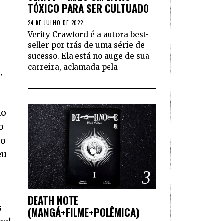
TÓXICO PARA SER CULTUADO
24 DE JULHO DE 2022
Verity Crawford é a autora best-
seller por trás de uma série de
sucesso. Ela está no auge de sua
carreira, aclamada pela
,
a
do
o
ão
eu
3
DEATH NOTE
s
(MANGÁ+FILME+POLÊMICA)