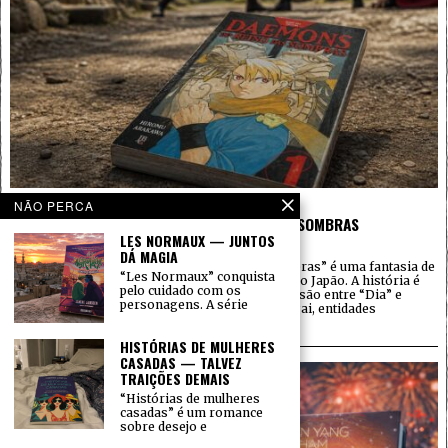
27 DE JULHO DE 2026
NÃO PERCA
YOMI NO TSUGAI — DAEMONS DO REINO DAS SOMBRAS
LES NORMAUX — JUNTOS
QUADRINHOS
POR
CARLOS BARROS
DÁ MAGIA
“Yomi no Tsugai – Daemons do Reino das Sombras” é uma fantasia de
“Les Normaux” conquista
ação de Hiromu Arakawa ainda em andamento no Japão. A história é
pelo cuidado com os
sobre os gêmeos Yuru e Asa, nascidos sob a divisão entre “Dia” e
personagens. A série
“Noite” e ligados ao poder de comandar os Tsugai, entidades
sobrenaturais que
HISTÓRIAS DE MULHERES
CASADAS — TALVEZ
TRAIÇÕES DEMAIS
“Histórias de mulheres
casadas” é um romance
sobre desejo e