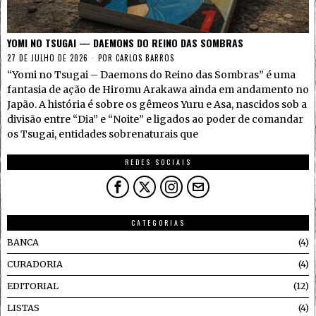
YOMI NO TSUGAI — DAEMONS DO REINO DAS SOMBRAS
27 DE JULHO DE 2026
POR
CARLOS BARROS
“Yomi no Tsugai – Daemons do Reino das Sombras” é uma
fantasia de ação de Hiromu Arakawa ainda em andamento no
Japão. A história é sobre os gêmeos Yuru e Asa, nascidos sob a
divisão entre “Dia” e “Noite” e ligados ao poder de comandar
os Tsugai, entidades sobrenaturais que
REDES SOCIAIS
CATEGORIAS
BANCA
4
CURADORIA
4
EDITORIAL
12
LISTAS
4