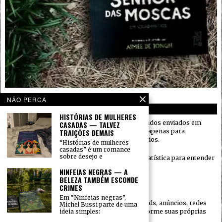
NÃO PERCA
PRIVACIDADE
HISTÓRIAS DE MULHERES
O Gramatura Alta respeita a sua privacidade. Dados enviados em
CASADAS — TALVEZ
formulários (como nome e e-mail) são usados apenas para
TRAIÇÕES DEMAIS
responder mensagens e administrar comentários.
“Histórias de mulheres
casadas” é um romance
sobre desejo e
Podemos utilizar cookies e ferramentas de estatística para entender
o desempenho do site e melhorar a navegação.
NINFEIAS NEGRAS — A
BELEZA TAMBÉM ESCONDE
Não vendemos seus dados.
CRIMES
Em “Ninfeias negras”,
Quando houver serviços de terceiros (ex.: embeds, anúncios, redes
Michel Bussi parte de uma
sociais), eles podem coletar informações conforme suas próprias
ideia simples:
políticas.