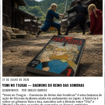
27 DE JULHO DE 2026
YOMI NO TSUGAI — DAEMONS DO REINO DAS SOMBRAS
QUADRINHOS
POR
CARLOS BARROS
“Yomi no Tsugai – Daemons do Reino das Sombras” é uma fantasia de
ação de Hiromu Arakawa ainda em andamento no Japão. A história é
sobre os gêmeos Yuru e Asa, nascidos sob a divisão entre “Dia” e
“Noite” e ligados ao poder de comandar os Tsugai, entidades