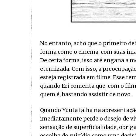
No entanto, acho que o primeiro de
forma como o cinema, com suas im
De certa forma, isso até engana a m
eternizada. Com isso, a preocupaçã
esteja registrada em filme. Esse te
quando Eri comenta que, com o filme
quem é, bastando assistir de novo.
Quando Yuuta falha na apresentação 
imediatamente perde o desejo de viv
sensação de superficialidade, obrig
escolha do suicídio como uma decis