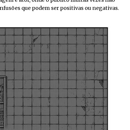
agem e ator, onde o público muitas vezes não
onfusões que podem ser positivas ou negativas.