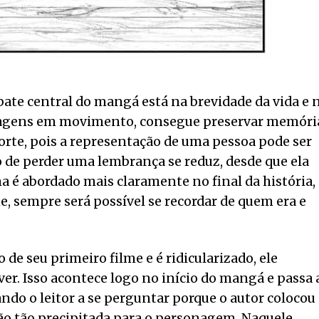
bate central do mangá está na brevidade da vida e 
agens em movimento, consegue preservar memóri
orte, pois a representação de uma pessoa pode ser
o de perder uma lembrança se reduz, desde que ela
ma é abordado mais claramente no final da história,
, sempre será possível se recordar de quem era e
de seu primeiro filme e é ridicularizado, ele
er. Isso acontece logo no início do mangá e passa 
ando o leitor a se perguntar porque o autor colocou
ão tão precipitada para o personagem. Naquele