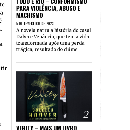
TUDO É RIO – CONFORMISMO
te
PARA VIOLÊNCIA, ABUSO E
da
MACHISMO
é
5 DE FEVEREIRO DE 2023
.
A novela narra a história do casal
Dalva e Venâncio, que tem a vida
transformada após uma perda
a.
trágica, resultado do ciúme
tir
2
s
VERITY – MAIS UM LIVRO