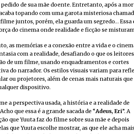
 pedido de sua mãe doente. Entretanto, após a mor
a e acaba topando com uma garota misteriosa chama
 filme juntos, porém, ela guarda um segredo… Essa 
força do cinema onde realidade e ficção se misturam
to, as memórias e a conexão entre a vida e o cinem
tasia com a realidade, desafiando o que os leitores
ição de um filme, usando enquadramentos e cortes
va do narrador. Os estilos visuais variam para refle
ular ou projetores, além de cenas mais naturais que
ualquer dispositivo.
me a perspectiva usada, a história e a realidade de
ho que essa é a grande sacada de “
Adeus, Eri
”. A
o que Yuuta faz do filme sobre sua mãe e depois
elas que Yuuta escolhe mostrar, as que ele acha mai