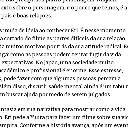
xto sobre o personagem, e o pouco que temos, é a
pais e boas relações.
as muda de ideia ao conhecer Eri. É nesse momento
a cortado do filme as partes difíceis da sua relação
ia muitos motivos por trás da sua atitude radical. E
gá: como as pessoas podem tentar fugir da vida
 expectativas. No Japão, uma sociedade muito
acadêmico e profissional é enorme. Esse estresse,
is, pode fazer com que algumas pessoas percam a
Além disso, discutir saúde mental ainda é um tabu 
tem buscar ajuda por medo de serem julgados.
antasia em sua narrativa para mostrar como a vida
. Eri pede a Yuuta para fazer um filme sobre sua vi
vampira. Conforme a história avança, após um even