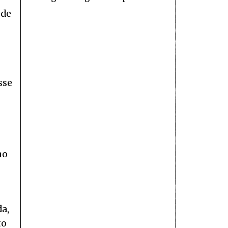
 de
sse
no
da,
to