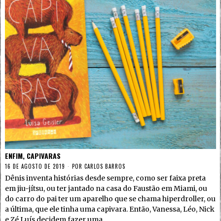
ENFIM, CAPIVARAS
16 DE AGOSTO DE 2019
POR
CARLOS BARROS
Dênis inventa histórias desde sempre, como ser faixa preta
em jiu-jítsu, ou ter jantado na casa do Faustão em Miami, ou
do carro do pai ter um aparelho que se chama hiperdroller, ou
a última, que ele tinha uma capivara. Então, Vanessa, Léo, Nick
e Zé Luís decidem fazer uma