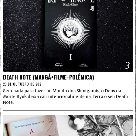
3
DEATH NOTE (MANGÁ+FILME+POLÊMICA)
23 DE OUTUBRO DE 2021
Sem nada para fazer no Mundo dos Shinigamis, o Deus da
Morte Ryuk deixa cair intencionalmente na Terra o seu Death
Note.