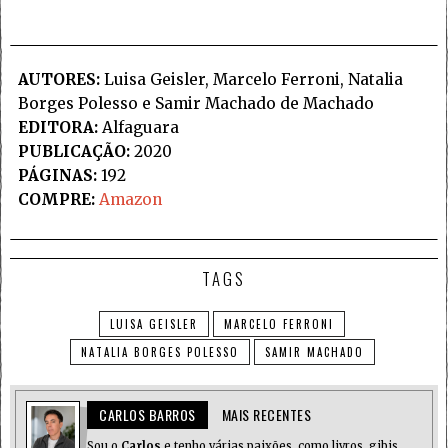
AUTORES:
Luisa Geisler, Marcelo Ferroni, Natalia
Borges Polesso e Samir Machado de Machado
EDITORA:
Alfaguara
PUBLICAÇÃO:
2020
PÁGINAS:
192
COMPRE:
Amazon
TAGS
LUISA GEISLER
MARCELO FERRONI
NATALIA BORGES POLESSO
SAMIR MACHADO
CARLOS BARROS
MAIS RECENTES
Sou o
Carlos
e tenho várias paixões, como livros, gibis