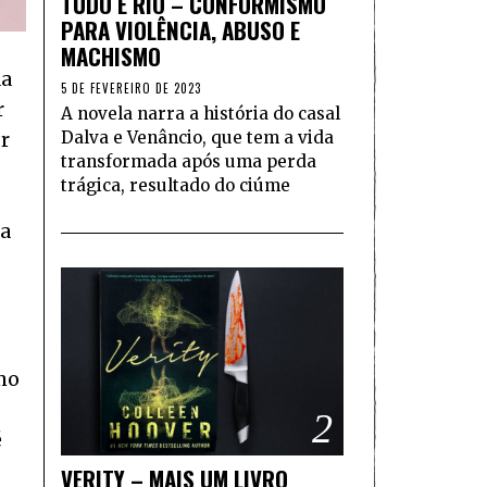
TUDO É RIO – CONFORMISMO
PARA VIOLÊNCIA, ABUSO E
MACHISMO
da
5 DE FEVEREIRO DE 2023
r
A novela narra a história do casal
Dalva e Venâncio, que tem a vida
or
transformada após uma perda
trágica, resultado do ciúme
ta
smo
2
é
VERITY – MAIS UM LIVRO