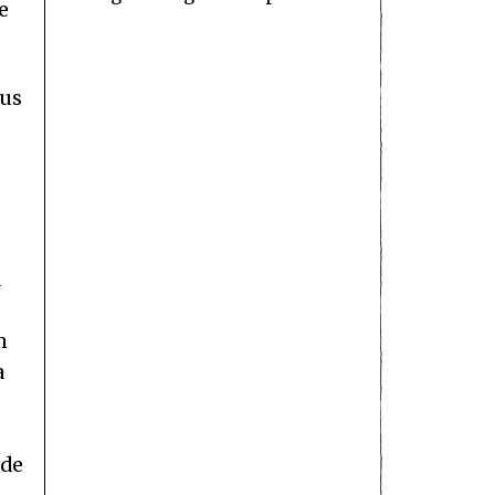
e
eus
a
m
a
 de