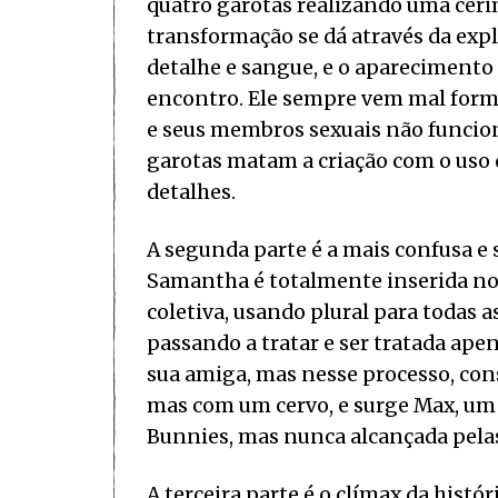
quatro garotas realizando uma cer
transformação se dá através da exp
detalhe e sangue, e o aparecimento
encontro. Ele sempre vem mal forma
e seus membros sexuais não funcio
garotas matam a criação com o uso
detalhes.
A segunda parte é a mais confusa e s
Samantha é totalmente inserida no 
coletiva, usando plural para todas 
passando a tratar e ser tratada apen
sua amiga, mas nesse processo, cons
mas com um cervo, e surge Max, um g
Bunnies, mas nunca alcançada pel
A terceira parte é o clímax da histó