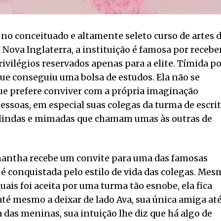
no conceituado e altamente seleto curso de artes 
Nova Inglaterra, a instituição é famosa por recebe
ivilégios reservados apenas para a elite. Tímida p
ue conseguiu uma bolsa de estudos. Ela não se
ue prefere conviver com a própria imaginação
pessoas, em especial suas colegas da turma de escri
s, lindas e mimadas que chamam umas às outras de
antha recebe um convite para uma das famosas
a é conquistada pelo estilo de vida das colegas. Me
ais foi aceita por uma turma tão esnobe, ela fica
té mesmo a deixar de lado Ava, sua única amiga at
 das meninas, sua intuição lhe diz que há algo de