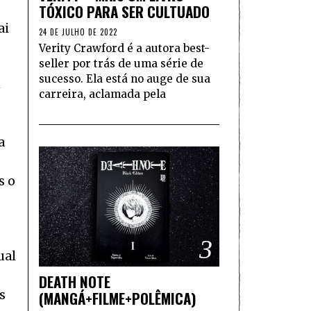
TÓXICO PARA SER CULTUADO
ai
24 DE JULHO DE 2022
Verity Crawford é a autora best-
seller por trás de uma série de
sucesso. Ela está no auge de sua
m
carreira, aclamada pela
a
s o
3
ual
DEATH NOTE
s
(MANGÁ+FILME+POLÊMICA)