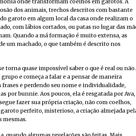
imônia onde transformam coelhos em garotos. A
losão dos animais, trechos descritos com bastante
 do garoto em algum local da casa onde realizam o
do, com lábios cortados, ou patas no lugar das mã
nam. Quando a má formação é muito extensa, as
 de um machado, o que também é descrito nos
e torna quase impossível saber o que é real ou não.
grupo e começa a falar e a pensar de maneira
as frases e perdendo seu nome e individualidade,
as por bunnie. Aos poucos, ela é resgatada por Ava,
egue fazer sua própria criação, não com coelhos,
aroto perfeito, misterioso, a criação almejada pel
as mesmas.
ria, quando algumas revelações são feitas. Mais