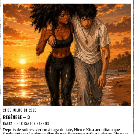
21 DE JULHO DE 2026
REGÊNESE – 3
BANCA
POR
CARLOS BARROS
Depois de sobreviverem à fuga do iate, Nico e Kira acreditam que
finalmente terão alguns dias de paz. Enquanto Arthur volta ao Rio para