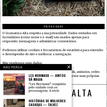
PRIVACIDADE
O Gramatura Alta respeita a sua privacidade. Dados enviados em
formulários (como nome e e-mail) são usados apenas para
responder mensagens e administrar comentários.
Podemos utilizar cookies e ferramentas de estatística para entender
o desempenho do site e melhorar a navegação.
Não vendemos seus dados.
NÃO PERCA
Quando houver serviços de terceiros (ex.: embeds, anúncios, redes
LES NORMAUX — JUNTOS
sociais), eles podem coletar informações conforme suas próprias
DÁ MAGIA
políticas.
“Les Normaux” conquista
pelo cuidado com os
personagens. A série
HISTÓRIAS DE MULHERES
CASADAS — TALVEZ