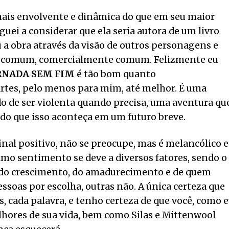
 mais envolvente e dinâmica do que em seu maior
eguei a considerar que ela seria autora de um livro
 a obra através da visão de outros personagens e
ito comum, comercialmente comum. Felizmente eu
RNADA SEM FIM
é tão bom quanto
rtes, pelo menos para mim, até melhor. É uma
do de ser violenta quando precisa, uma aventura qu
ido que isso aconteça em um futuro breve.
nal positivo, não se preocupe, mas é melancólico e
timo sentimento se deve a diversos fatores, sendo o
a, do crescimento, do amadurecimento e de quem
soas por escolha, outras não. A única certeza que
as, cada palavra, e tenho certeza de que você, como e
lhores de sua vida, bem como Silas e Mittenwool