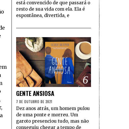
está convencido de que passará o
resto de sua vida com ela. Ela é
ão
espontânea, divertida, e
de
e
uem
a
6
um
o
GENTE ANSIOSA
,
7 DE OUTUBRO DE 2021
,
Dez anos atrás, um homem pulou
de uma ponte e morreu. Um
a
garoto presenciou tudo, mas não
conseguiu chegar a tempo de