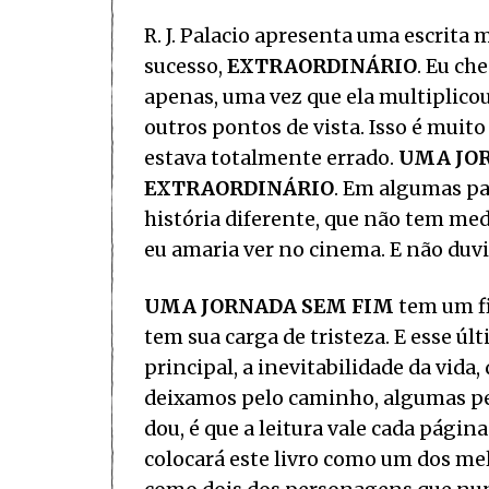
R. J. Palacio apresenta uma escrita
sucesso,
EXTRAORDINÁRIO
. Eu ch
apenas, uma vez que ela multiplicou
outros pontos de vista. Isso é mu
estava totalmente errado.
UMA JO
EXTRAORDINÁRIO
. Em algumas pa
história diferente, que não tem me
eu amaria ver no cinema. E não duv
UMA JORNADA SEM FIM
tem um fi
tem sua carga de tristeza. E esse úl
principal, a inevitabilidade da vid
deixamos pelo caminho, algumas pes
dou, é que a leitura vale cada págin
colocará este livro como um dos me