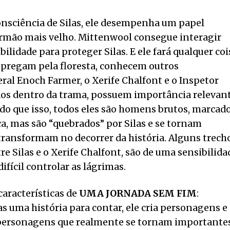
onsciência de Silas, ele desempenha um papel
irmão mais velho. Mittenwool consegue interagir
lidade para proteger Silas. E ele fará qualquer coi
empregam pela floresta, conhecem outros
al Enoch Farmer, o Xerife Chalfont e o Inspetor
dos dentro da trama, possuem importância relevan
s do que isso, todos eles são homens brutos, marcad
ca, mas são “quebrados” por Silas e se tornam
ransformam no decorrer da história. Alguns trech
e Silas e o Xerife Chalfont, são de uma sensibilida
fícil controlar as lágrimas.
características de
UMA JORNADA SEM FIM
:
as uma história para contar, ele cria personagens e
 personagens que realmente se tornam importante