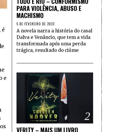
TUDO É RIO – CONFORMISMO
PARA VIOLÊNCIA, ABUSO E
MACHISMO
5 DE FEVEREIRO DE 2023
 é
A novela narra a história do casal
Dalva e Venâncio, que tem a vida
transformada após uma perda
de
trágica, resultado do ciúme
ue
o e
u
2
a
tos
VERITY – MAIS UM LIVRO