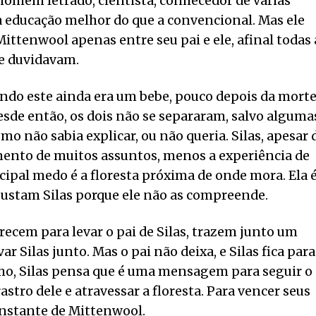
m homem letrado, cientista, conhecedor de várias
a educação melhor do que a convencional. Mas ele
ittenwool apenas entre seu pai e ele, afinal todas 
e duvidavam.
ndo este ainda era um bebe, pouco depois da mort
desde então, os dois não se separaram, salvo alguma
o não sabia explicar, ou não queria. Silas, apesar 
imento de muitos assuntos, menos a experiência de
cipal medo é a floresta próxima de onde mora. Ela 
ssustam Silas porque ele não as compreende.
cem para levar o pai de Silas, trazem junto um
ar Silas junto. Mas o pai não deixa, e Silas fica para
nho, Silas pensa que é uma mensagem para seguir o
rastro dele e atravessar a floresta. Para vencer seus
onstante de Mittenwool.