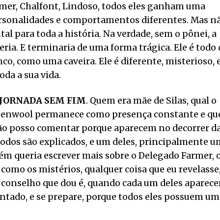
armer, Chalfont, Lindoso, todos eles ganham uma
rsonalidades e comportamentos diferentes. Mas n
l para toda a história. Na verdade, sem o pônei, a
ia. E terminaria de uma forma trágica. Ele é todo 
co, como uma caveira. Ele é diferente, misterioso, 
oda a sua vida.
JORNADA SEM FIM
. Quem era mãe de Silas, qual o
Mittenwool permanece como presença constante e q
 não posso comentar porque aparecem no decorrer d
 todos são explicados, e um deles, principalmente 
m queria escrever mais sobre o Delegado Farmer, 
s como os mistérios, qualquer coisa que eu revelasse
O conselho que dou é, quando cada um deles aparecer
ntado, e se prepare, porque todos eles possuem um