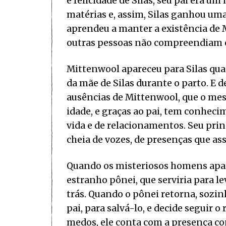
e felicidade de Silas, seu pai era u
matérias e, assim, Silas ganhou um
aprendeu a manter a existência de M
outras pessoas não compreendiam 
Mittenwool apareceu para Silas qua
da mãe de Silas durante o parto. E 
ausências de Mittenwool, que o mesm
idade, e graças ao pai, tem conhec
vida e de relacionamentos. Seu prin
cheia de vozes, de presenças que a
Quando os misteriosos homens apare
estranho pônei, que serviria para lev
trás. Quando o pônei retorna, sozi
pai, para salvá-lo, e decide seguir o 
medos, ele conta com a presença c