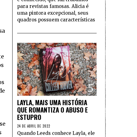
para revistas famosas. Alicia é
uma pintora excepcional, seus
quadros possuem características
sa
te
os
os
5
de
LAYLA, MAIS UMA HISTÓRIA
QUE ROMANTIZA O ABUSO E
ESTUPRO
 se
24 DE ABRIL DE 2022
s
Quando Leeds conhece Layla, ele