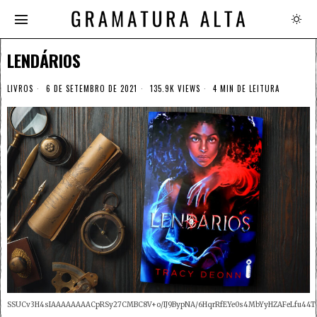
LENDÁRIOS
LIVROS
6 DE SETEMBRO DE 2021
135.9K VIEWS
4 MIN DE LEITURA
SSUCv3H4sIAAAAAAAACpRSy27CMBC8V+o/IJ9BypNA/6HqrRfEYe0s4MbYyHZAFeLfu44TM