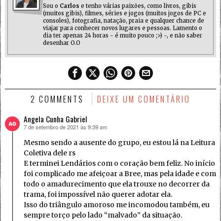
Sou o
Carlos
e tenho várias paixões, como livros, gibis
(muitos gibis), filmes, séries e jogos (muitos jogos de PC e
consoles), fotografia, natação, praia e qualquer chance de
viajar para conhecer novos lugares e pessoas. Lamento o
dia ter apenas 24 horas - é muito pouco ;>) -, e não saber
desenhar O.O
2 COMMENTS
DEIXE UM COMENTÁRIO
Angela Cunha Gabriel
7 de setembro de 2021 às 9:39 am
disse:
Mesmo sendo a ausente do grupo, eu estou lá na Leitura
Coletiva dele rs
E terminei Lendários com o coração bem feliz. No início
foi complicado me afeiçoar a Bree, mas pela idade e com
todo o amadurecimento que ela trouxe no decorrer da
trama, foi impossível não querer adotar ela.
Isso do triângulo amoroso me incomodou também, eu
sempre torço pelo lado “malvado” da situação.