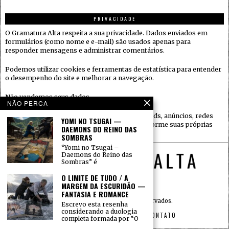
PRIVACIDADE
O Gramatura Alta respeita a sua privacidade. Dados enviados em
formulários (como nome e e-mail) são usados apenas para
responder mensagens e administrar comentários.
Podemos utilizar cookies e ferramentas de estatística para entender
o desempenho do site e melhorar a navegação.
Não vendemos seus dados.
NÃO PERCA
Quando houver serviços de terceiros (ex.: embeds, anúncios, redes
YOMI NO TSUGAI —
sociais), eles podem coletar informações conforme suas próprias
DAEMONS DO REINO DAS
políticas.
SOMBRAS
“Yomi no Tsugai –
Daemons do Reino das
Sombras” é
O LIMITE DE TUDO / A
MARGEM DA ESCURIDÃO —
FANTASIA E ROMANCE
© 2015 — Todos os direitos reservados.
Escrevo esta resenha
considerando a duologia
INÍCIO
SOBRE
PRIVACIDADE
CONTATO
completa formada por “O