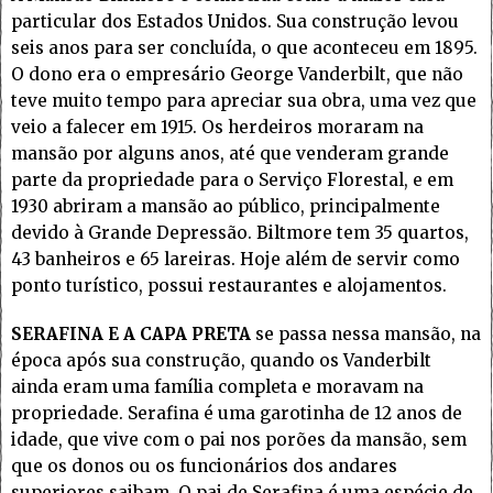
particular dos Estados Unidos. Sua construção levou
seis anos para ser concluída, o que aconteceu em 1895.
O dono era o empresário George Vanderbilt, que não
teve muito tempo para apreciar sua obra, uma vez que
veio a falecer em 1915. Os herdeiros moraram na
mansão por alguns anos, até que venderam grande
parte da propriedade para o Serviço Florestal, e em
1930 abriram a mansão ao público, principalmente
devido à Grande Depressão. Biltmore tem 35 quartos,
43 banheiros e 65 lareiras. Hoje além de servir como
ponto turístico, possui restaurantes e alojamentos.
SERAFINA E A CAPA PRETA
se passa nessa mansão, na
época após sua construção, quando os Vanderbilt
ainda eram uma família completa e moravam na
propriedade. Serafina é uma garotinha de 12 anos de
idade, que vive com o pai nos porões da mansão, sem
que os donos ou os funcionários dos andares
superiores saibam. O pai de Serafina é uma espécie de