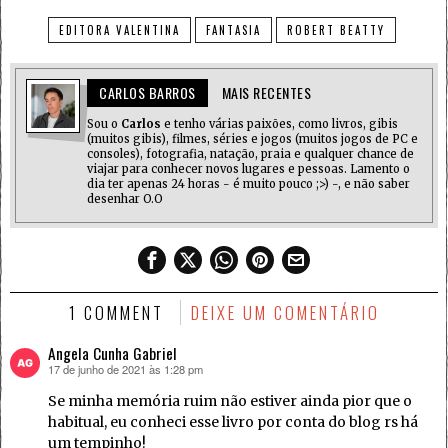
EDITORA VALENTINA
FANTASIA
ROBERT BEATTY
CARLOS BARROS
MAIS RECENTES
Sou o
Carlos
e tenho várias paixões, como livros, gibis
(muitos gibis), filmes, séries e jogos (muitos jogos de PC e
consoles), fotografia, natação, praia e qualquer chance de
viajar para conhecer novos lugares e pessoas. Lamento o
dia ter apenas 24 horas - é muito pouco ;>) -, e não saber
desenhar O.O
1 COMMENT
DEIXE UM COMENTÁRIO
Angela Cunha Gabriel
17 de junho de 2021 às 1:28 pm
disse:
Se minha memória ruim não estiver ainda pior que o
habitual, eu conheci esse livro por conta do blog rs há
um tempinho!