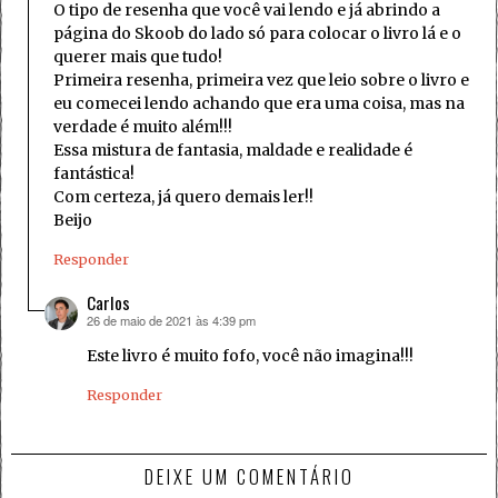
O tipo de resenha que você vai lendo e já abrindo a
página do Skoob do lado só para colocar o livro lá e o
querer mais que tudo!
Primeira resenha, primeira vez que leio sobre o livro e
eu comecei lendo achando que era uma coisa, mas na
verdade é muito além!!!
Essa mistura de fantasia, maldade e realidade é
fantástica!
Com certeza, já quero demais ler!!
Beijo
Responder
Carlos
26 de maio de 2021 às 4:39 pm
disse:
Este livro é muito fofo, você não imagina!!!
Responder
DEIXE UM COMENTÁRIO