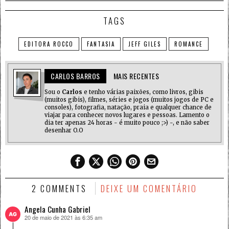
TAGS
EDITORA ROCCO
FANTASIA
JEFF GILES
ROMANCE
CARLOS BARROS
MAIS RECENTES
Sou o
Carlos
e tenho várias paixões, como livros, gibis
(muitos gibis), filmes, séries e jogos (muitos jogos de PC e
consoles), fotografia, natação, praia e qualquer chance de
viajar para conhecer novos lugares e pessoas. Lamento o
dia ter apenas 24 horas - é muito pouco ;>) -, e não saber
desenhar O.O
2 COMMENTS
DEIXE UM COMENTÁRIO
Angela Cunha Gabriel
20 de maio de 2021 às 6:35 am
disse: