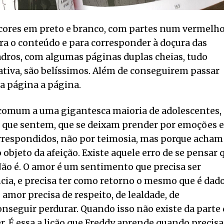
 cores em preto e branco, com partes num vermelh
ara o conteúdo e para corresponder à doçura das
dros, com algumas páginas duplas cheias, tudo
tiva, são belíssimos. Além de conseguirem passar
da página a página.
comum a uma gigantesca maioria de adolescentes,
que sentem, que se deixam prender por emoções e
respondidos, não por teimosia, mas porque acham
 objeto da afeição. Existe aquele erro de se pensar 
ão é. O amor é um sentimento que precisa ser
ncia, e precisa ter como retorno o mesmo que é dado
mor precisa de respeito, de lealdade, de
nseguir perdurar. Quando isso não existe da parte
r. É essa a lição que Freddy aprende quando precisa