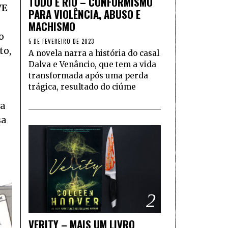
TUDO É RIO – CONFORMISMO
VE
PARA VIOLÊNCIA, ABUSO E
MACHISMO
o
5 DE FEVEREIRO DE 2023
to,
A novela narra a história do casal
Dalva e Venâncio, que tem a vida
transformada após uma perda
trágica, resultado do ciúme
ra
sa
2
VERITY – MAIS UM LIVRO