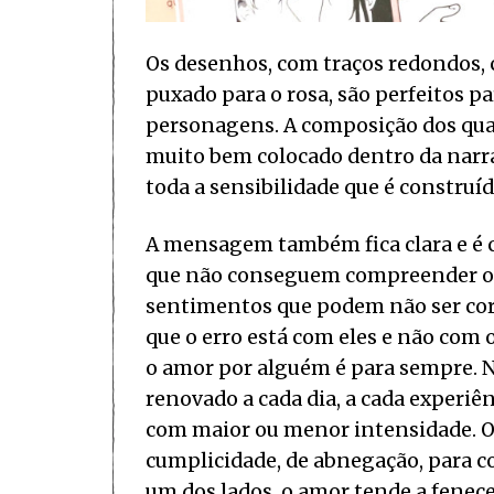
Os desenhos, com traços redondos,
puxado para o rosa, são perfeitos p
personagens. A composição dos qua
muito bem colocado dentro da narra
toda a sensibilidade que é construí
A mensagem também fica clara e é 
que não conseguem compreender o 
sentimentos que podem não ser cor
que o erro está com eles e não com o
o amor por alguém é para sempre. N
renovado a cada dia, a cada experiê
com maior ou menor intensidade. O a
cumplicidade, de abnegação, para co
um dos lados, o amor tende a fenece