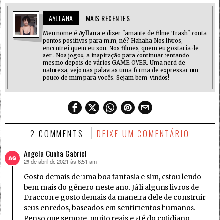
AYLLANA
MAIS RECENTES
Meu nome é
Ayllana
e dizer "amante de filme Trash" conta
pontos positivos para mim, né? Hahaha Nos livros,
encontrei quem eu sou. Nos filmes, quem eu gostaria de
ser . Nos jogos, a inspiração para continuar tentando
mesmo depois de vários GAME OVER. Uma nerd de
natureza, vejo nas palavras uma forma de expressar um
pouco de mim para vocês. Sejam bem-vindos!
2 COMMENTS
DEIXE UM COMENTÁRIO
Angela Cunha Gabriel
29 de abril de 2021 às 6:51 am
disse:
Gosto demais de uma boa fantasia e sim, estou lendo
bem mais do gênero neste ano. Já li alguns livros de
Draccon e gosto demais da maneira dele de construir
seus enredos, baseados em sentimentos humanos.
Penso que sempre, muito reais e até do cotidiano.