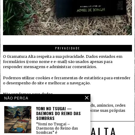
PRIVACIDADE
O Gramatura Alta respeita a sua privacidade. Dados enviados em
formulários (como nome e e-mail) são usados apenas para
responder mensagens e administrar comentários.
Podemos utilizar cookies e ferramentas de estatística para entender
o desempenho do site e melhorar a navegação.
Não vendemos seus dados.
NÃO PERCA
Quando houver serviços de terceiros (ex.: embeds, anúncios, redes
YOMI NO TSUGAI —
sociais), eles podem coletar informações conforme suas próprias
DAEMONS DO REINO DAS
políticas.
SOMBRAS
“Yomi no Tsugai –
Daemons do Reino das
Sombras” é