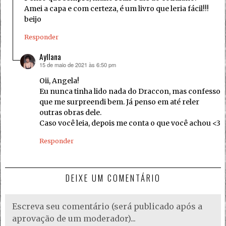
Amei a capa e com certeza, é um livro que leria fácil!!!
beijo
Responder
Ayllana
15 de maio de 2021 às 6:50 pm
disse:
Oii, Angela!
Eu nunca tinha lido nada do Draccon, mas confesso
que me surpreendi bem. Já penso em até reler
outras obras dele.
Caso você leia, depois me conta o que você achou <3
Responder
DEIXE UM COMENTÁRIO